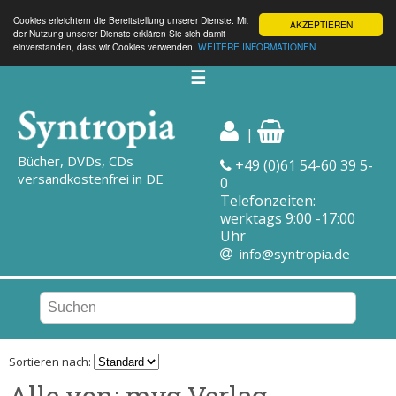
Cookies erleichtern die Bereitstellung unserer Dienste. Mit
AKZEPTIEREN
der Nutzung unserer Dienste erklären Sie sich damit
einverstanden, dass wir Cookies verwenden.
WEITERE INFORMATIONEN
☰
|
Bücher, DVDs, CDs
+49 (0)61 54-60 39 5-
versandkostenfrei in DE
0
Telefonzeiten:
werktags 9:00 -17:00
Uhr
info@syntropia.de
Sortieren nach:
Alle von: mvg Verlag