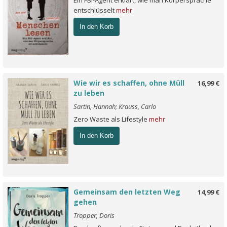
Ein FBI-Agent erklärt, wie man Körpersprache
entschlüsselt
mehr
In den Korb
Wie wir es schaffen, ohne Müll
16,99 €
zu leben
Sartin, Hannah; Krauss, Carlo
Zero Waste als Lifestyle
mehr
In den Korb
Gemeinsam den letzten Weg
14,99 €
gehen
Tropper, Doris