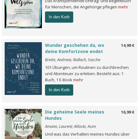
Das kraftspendende Eintrag- und Begleitbuch
für Menschen, die Angehörige pflegen
mehr
In den Korb
Wunder geschehen da, wo
14,99 €
deine Komfortzone endet
Brede, Andreas; Ballach, Sascha
101 Übungen, um Routinen zu durchbrechen
und Abenteuer zu erleben. Besteht aus: 1
Buch, 1 E-Book
mehr
In den Korb
Die geheime Seele meines
16,99 €
Hundes
Amann, Laurent; Aliloski, Asim
Und was das Verhalten meines Hundes über