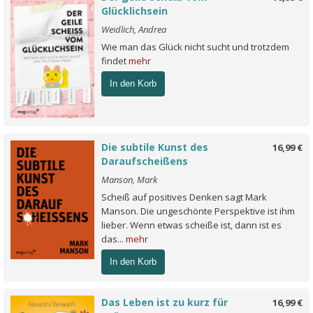
Glücklichsein
Weidlich, Andrea
Wie man das Glück nicht sucht und trotzdem
findet
mehr
In den Korb
Die subtile Kunst des
16,99 €
Daraufscheißens
Manson, Mark
Scheiß auf positives Denken sagt Mark
Manson. Die ungeschönte Perspektive ist ihm
lieber. Wenn etwas scheiße ist, dann ist es
das...
mehr
In den Korb
Das Leben ist zu kurz für
16,99 €