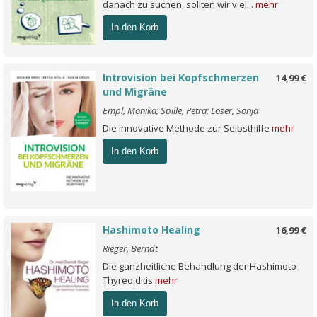
danach zu suchen, sollten wir viel...
mehr
In den Korb
Introvision bei Kopfschmerzen
14,99 €
und Migräne
Empl, Monika; Spille, Petra; Löser, Sonja
Die innovative Methode zur Selbsthilfe
mehr
In den Korb
Hashimoto Healing
16,99 €
Rieger, Berndt
Die ganzheitliche Behandlung der Hashimoto-
Thyreoiditis
mehr
In den Korb