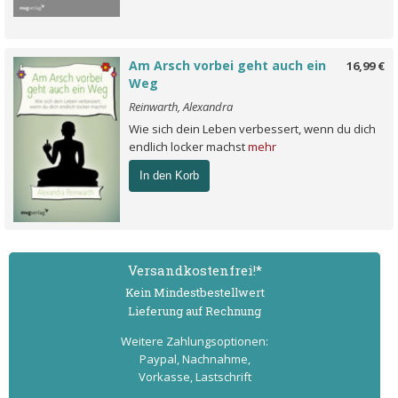
Am Arsch vorbei geht auch ein
16,99 €
Weg
Reinwarth, Alexandra
Wie sich dein Leben verbessert, wenn du dich
endlich locker machst
mehr
In den Korb
Versand­kostenfrei!*
Kein Mindest­bestell­wert
Lieferung auf Rechnung
Weitere Zahlungs­optionen:
Paypal, Nachnahme,
Vorkasse, Lastschrift