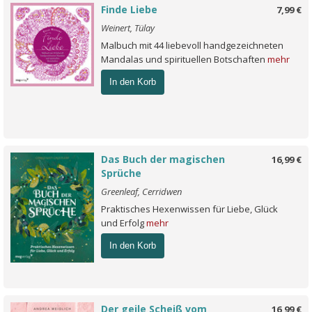
Finde Liebe
7,99 €
Weinert, Tülay
Malbuch mit 44 liebevoll handgezeichneten
Mandalas und spirituellen Botschaften
mehr
In den Korb
Das Buch der magischen
16,99 €
Sprüche
Greenleaf, Cerridwen
Praktisches Hexenwissen für Liebe, Glück
und Erfolg
mehr
In den Korb
Der geile Scheiß vom
16,99 €