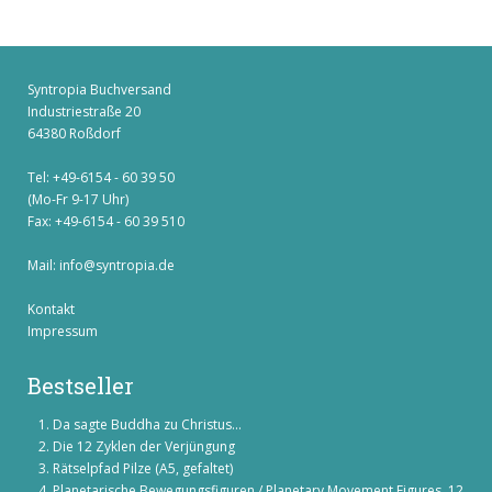
Syntropia Buchversand
Industriestraße 20
64380 Roßdorf
Tel: +49-6154 - 60 39 50
(Mo-Fr 9-17 Uhr)
Fax: +49-6154 - 60 39 510
Mail:
info@syntropia.de
Kontakt
Impressum
Bestseller
Da sagte Buddha zu Christus...
Die 12 Zyklen der Verjüngung
Rätselpfad Pilze (A5, gefaltet)
Planetarische Bewegungsfiguren / Planetary Movement Figures, 12