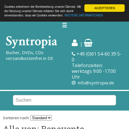
Cookies erleichtern die Bereitstellung unserer Dienste. Mit
AKZEPTIEREN
der Nutzung unserer Dienste erklären Sie sich damit
einverstanden, dass wir Cookies verwenden.
WEITERE INFORMATIONEN
☰
|
Bücher, DVDs, CDs
+49 (0)61 54-60 39 5-
versandkostenfrei in DE
0
Telefonzeiten:
werktags 9:00 -17:00
Uhr
info@syntropia.de
Sortieren nach:
Alle von: Benevento