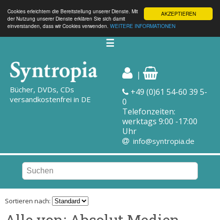
Cookies erleichtern die Bereitstellung unserer Dienste. Mit
AKZEPTIEREN
der Nutzung unserer Dienste erklären Sie sich damit
einverstanden, dass wir Cookies verwenden.
WEITERE INFORMATIONEN
☰
|
Bücher, DVDs, CDs
+49 (0)61 54-60 39 5-
versandkostenfrei in DE
0
Telefonzeiten:
werktags 9:00 -17:00
Uhr
info@syntropia.de
Sortieren nach:
Alle von: Absolut Medien