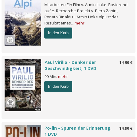
Mitarbeiter: Ein Film v. Armin Linke. Basierend
auf e. Recherche-Projekt v. Piero Zanini,
Renato Rinaldi u. Armin Linke Alpi ist das
Resultat eines...
mehr
In den Korb
Paul Virilio - Denker der
14,90 €
Geschwindigkeit, 1 DVD
90 Min.
mehr
In den Korb
Po-lin - Spuren der Erinnerung,
14,90 €
1 DVD