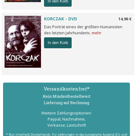
In den Korb
KORCZAK - DVD
14,90 €
Das Porträt eines der größten Humanisten
des letzten Jahrhunderts.
mehr
In den Korb
Versand­kostenfrei!*
Kein Mindest­bestell­wert
Lieferung auf Rechnung
Weitere Zahlungs­optionen:
Paypal, Nachnahme,
Vorkasse, Lastschrift
* Nur innerhalb Deutschlands. Für Lieferungen in das europäische Ausland (EU und