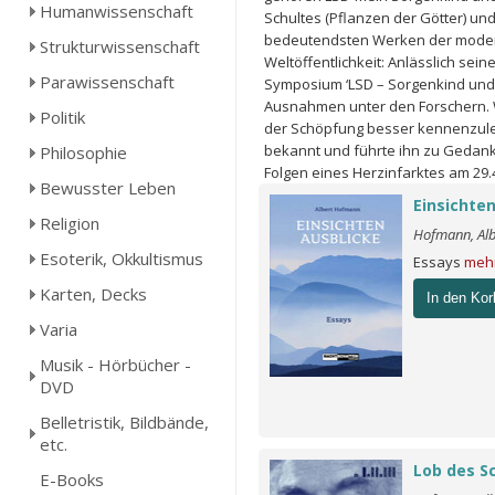
Humanwissenschaft
Schultes (Pflanzen der Götter) u
bedeutendsten Werken der moderne
Strukturwissenschaft
Weltöffentlichkeit: Anlässlich sein
Parawissenschaft
Symposium ‘LSD – Sorgenkind und 
Ausnahmen unter den Forschern. 
Politik
der Schöpfung besser kennenzuler
bekannt und führte ihn zu Gedanken
Philosophie
Folgen eines Herzinfarktes am 29.4
Bewusster Leben
Einsichten
Religion
Hofmann, Alb
Esoterik, Okkultismus
Essays
meh
Karten, Decks
In den Kor
Varia
Musik - Hörbücher -
DVD
Belletristik, Bildbände,
etc.
Lob des S
E-Books