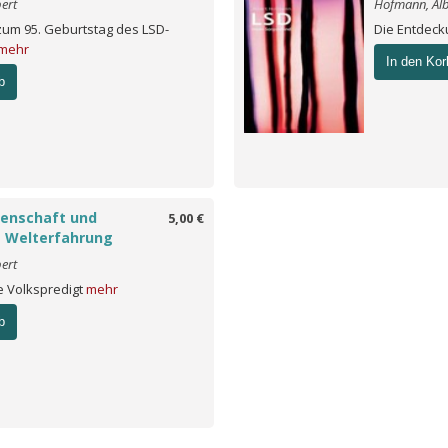
ert
Hofmann, Alb
 zum 95. Geburtstag des LSD-
Die Entdeck
mehr
In den Kor
b
enschaft und
5,00 €
 Welterfahrung
ert
e Volkspredigt
mehr
b