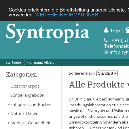
Cookies erleichtern die Bereitstellung unserer Dienste.
verwenden.
WEITERE INFORMATIONEN
|
Login
+49 (0)61
Telefonzeit
info@syn
Startseite
Hofmann, Albert
Kategorien
Sortieren nach:
Alle Produkte 
Geschenktipps
Sonderangebote
Dr. Dr. h.c. mult. Albert Hofmann, 
antiquarische Bücher
Forschungslaboratorien er die che
sowie das Psilocybin und Psilocin
Natur / Umwelt
ungewöhnliche wissenschaftliche 
Ehrendoktortiteln und andern aka
Medizin, Gesundheit
gehören LSD-mein Sorgenkind und 