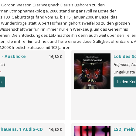
nd Gordon Wasson (Der Weg nach Eleusis) gehören zu den
n Ethnopharmakologie. 2006 stand er glanzvoll im Lichte der
es 100. Geburtstags fand vom 13. bis 15. Januar 2006 in Basel das
Wunderdroge’ statt. Albert Hofmann gehört zweifellos zu den grossen
Wissenschaft war für ihn immer nur ein Werkzeug, um das Geheimnis
nen. Die Entdeckung des LSD machte ihn denn auch weit über den Teller
, die in ihrer Einfachheit und Tiefe eine zeitlose Gültigkeit offenbaren.
.2008 friedlich zuhause mit 102 Jahren.
 - Ausblicke
Lob des S
16,80 €
ert
Hofmann, Alb
r
Ungekürzte
b
In den Kor
chauens, 1 Audio-CD
LSD, mein
16,80 €