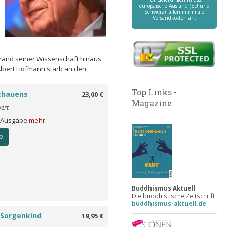
europäische Ausland (EU und
Schweiz) fallen minimale
Versandkosten an.
rand seiner Wissenschaft hinaus
 Albert Hofmann starb an den
Top Links -
chauens
23,00 €
Magazine
ert
 Ausgabe
mehr
b
Buddhismus Aktuell
Die buddhistische Zeitschrift
buddhismus-aktuell.de
 Sorgenkind
19,95 €