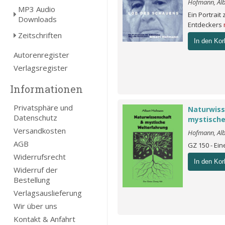
Hofmann, Alb
MP3 Audio
Ein Portrait
Downloads
Entdeckers
Zeitschriften
In den Kor
Autorenregister
Verlagsregister
Informationen
Privatsphäre und
Naturwiss
Datenschutz
mystische
Versandkosten
Hofmann, Alb
AGB
GZ 150 - Ein
Widerrufsrecht
In den Kor
Widerruf der
Bestellung
Verlagsauslieferung
Wir über uns
Kontakt & Anfahrt