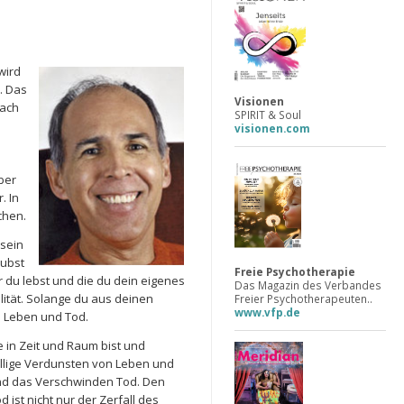
wird
. Das
Visionen
nach
SPIRIT & Soul
visionen.com
ber
. In
chen.
hsein
aubst
Freie Psychotherapie
er du lebst und die du dein eigenes
Das Magazin des Verbandes
alität. Solange du aus deinen
Freier Psychotherapeuten..
www.vfp.de
u Leben und Tod.
e in Zeit und Raum bist und
öllige Verdunsten von Leben und
 und das Verschwinden Tod. Den
ist nicht nur der Zerfall des