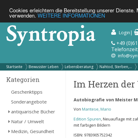
Cookies erleichtern die Bereitstellung unserer Dienste.
verwenden.
WEITERE INFORMATIONEN
|
Login
+49 (0)61
Telefonzeit
info@syn
Startseite
Bewusster Leben
Lebensberatung
Nahtod, Sterben,...
Kategorien
Im Herzen der
Geschenktipps
Autobiografie von Meister M
Sonderangebote
Von
Mantese, Mario
antiquarische Bücher
Edition Spuren
, Neuauflage mit za
Natur / Umwelt
mit farbigen Bildern
Medizin, Gesundheit
ISBN: 9783905752342