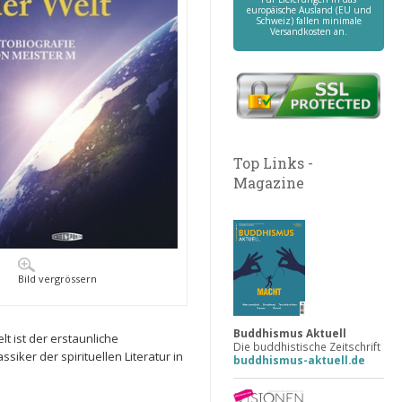
europäische Ausland (EU und
Schweiz) fallen minimale
Versandkosten an.
Top Links -
Magazine
Bild vergrössern
Buddhismus Aktuell
t ist der erstaunliche
Die buddhistische Zeitschrift
er der spirituellen Literatur in
buddhismus-aktuell.de