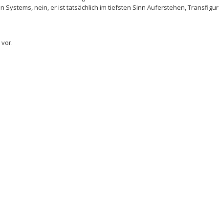
ystems, nein, er ist tatsächlich im tiefsten Sinn Auferstehen, Transfigur
 vor.