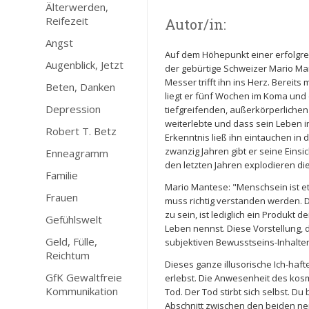
Älterwerden,
Reifezeit
Autor/in:
Angst
Auf dem Höhepunkt einer erfolgre
Augenblick, Jetzt
der gebürtige Schweizer Mario M
Messer trifft ihn ins Herz. Bereit
Beten, Danken
liegt er fünf Wochen im Koma und
Depression
tiefgreifenden, außerkörperliche
weiterlebte und dass sein Leben 
Robert T. Betz
Erkenntnis ließ ihn eintauchen in 
zwanzig Jahren gibt er seine Eins
Enneagramm
den letzten Jahren explodieren d
Familie
Mario Mantese: "Menschsein ist e
Frauen
muss richtig verstanden werden. Di
zu sein, ist lediglich ein Produkt 
Gefühlswelt
Leben nennst. Diese Vorstellung, di
Geld, Fülle,
subjektiven Bewusstseins-Inhalten
Reichtum
Dieses ganze illusorische Ich-haft
GfK Gewaltfreie
erlebst. Die Anwesenheit des kosm
Kommunikation
Tod. Der Tod stirbt sich selbst. 
Abschnitt zwischen den beiden nen