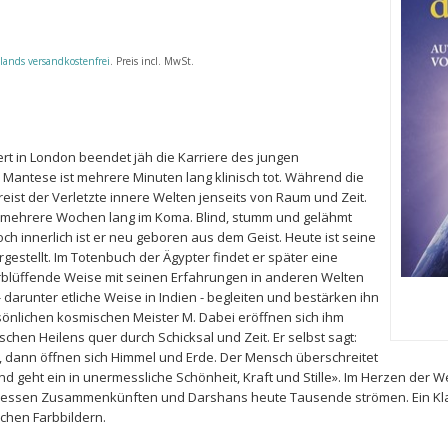
lands versandkostenfrei
. Preis incl. MwSt.
rt in London beendet jäh die Karriere des jungen
 Mantese ist mehrere Minuten lang klinisch tot. Während die
eist der Verletzte innere Welten jenseits von Raum und Zeit.
r mehrere Wochen lang im Koma. Blind, stumm und gelähmt
och innerlich ist er neu geboren aus dem Geist. Heute ist seine
stellt. Im Totenbuch der Ägypter findet er später eine
rblüffende Weise mit seinen Erfahrungen in anderen Welten
 darunter etliche Weise in Indien - begleiten und bestärken ihn
nlichen kosmischen Meister M. Dabei eröffnen sich ihm
chen Heilens quer durch Schicksal und Zeit. Er selbst sagt:
, dann öffnen sich Himmel und Erde. Der Mensch überschreitet
geht ein in unermessliche Schönheit, Kraft und Stille». Im Herzen der Wel
essen Zusammenkünften und Darshans heute Tausende strömen. Ein Klassik
ichen Farbbildern.