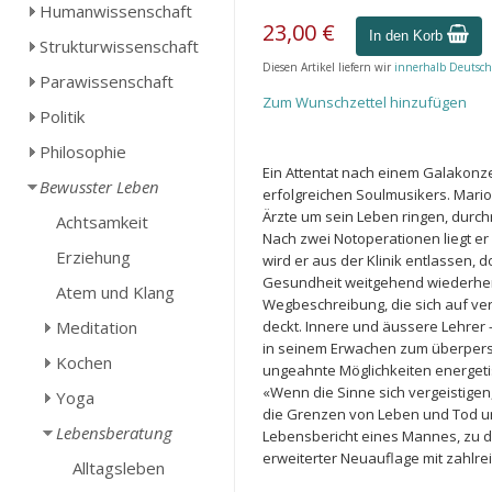
Humanwissenschaft
23,00 €
In den Korb
Strukturwissenschaft
Diesen Artikel liefern wir
innerhalb Deutsch
Parawissenschaft
Zum Wunschzettel hinzufügen
Politik
Philosophie
Ein Attentat nach einem Galakonze
Bewusster Leben
erfolgreichen Soulmusikers. Mario
Ärzte um sein Leben ringen, durchr
Achtsamkeit
Nach zwei Notoperationen liegt e
Erziehung
wird er aus der Klinik entlassen, d
Gesundheit weitgehend wiederherge
Atem und Klang
Wegbeschreibung, die sich auf ve
Meditation
deckt. Innere und äussere Lehrer -
in seinem Erwachen zum überpersö
Kochen
ungeahnte Möglichkeiten energetis
«Wenn die Sinne sich vergeistigen
Yoga
die Grenzen von Leben und Tod und 
Lebensberatung
Lebensbericht eines Mannes, zu d
erweiterter Neuauflage mit zahlre
Alltagsleben