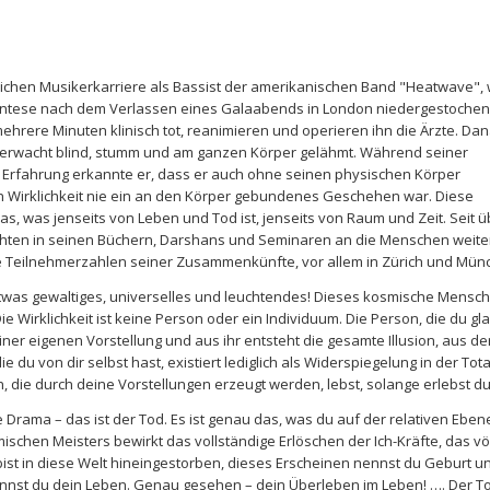
ichen Musikerkarriere als Bassist der amerikanischen Band "Heatwave", 
antese nach dem Verlassen eines Galaabends in London niedergestochen
s mehrere Minuten klinisch tot, reanimieren und operieren ihn die Ärzte. Da
 erwacht blind, stumm und am ganzen Körper gelähmt. Während seiner
n Erfahrung erkannte er, dass er auch ohne seinen physischen Körper
in Wirklichkeit nie ein an den Körper gebundenes Geschehen war. Diese
das, was jenseits von Leben und Tod ist, jenseits von Raum und Zeit. Seit ü
ichten in seinen Büchern, Darshans und Seminaren an die Menschen weiter
ie Teilnehmerzahlen seiner Zusammenkünfte, vor allem in Zürich und Mün
twas gewaltiges, universelles und leuchtendes! Dieses kosmische Mensc
e Wirklichkeit ist keine Person oder ein Individuum. Die Person, die du gl
deiner eigenen Vorstellung und aus ihr entsteht die gesamte Illusion, aus d
e du von dir selbst hast, existiert lediglich als Widerspiegelung in der Tot
, die durch deine Vorstellungen erzeugt werden, lebst, solange erlebst d
e Drama – das ist der Tod. Es ist genau das, was du auf der relativen Eben
ischen Meisters bewirkt das vollständige Erlöschen der Ich-Kräfte, das v
Du bist in diese Welt hineingestorben, dieses Erscheinen nennst du Geburt
nst du dein Leben. Genau gesehen – dein Überleben im Leben! …. Der Tod 