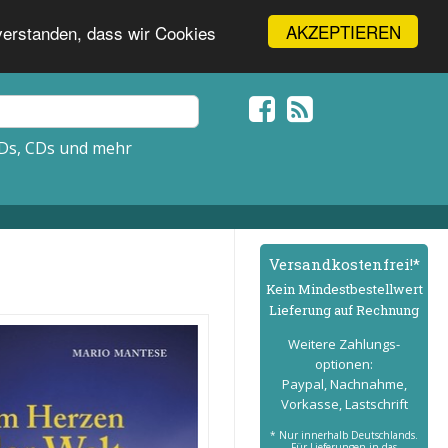
AKZEPTIEREN
nverstanden, dass wir Cookies
Ds, CDs und mehr
Versand­kostenfrei!*
Kein Mindest­bestell­wert
Lieferung auf Rechnung
Weitere Zahlungs­
optionen:
Paypal, Nachnahme,
Vorkasse, Lastschrift
* Nur innerhalb Deutschlands.
Für Lieferungen in das