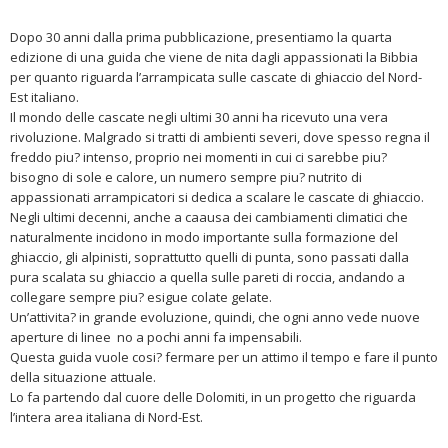
Dopo 30 anni dalla prima pubblicazione, presentiamo la quarta
edizione di una guida che viene de nita dagli appassionati la Bibbia
per quanto riguarda l’arrampicata sulle cascate di ghiaccio del Nord-
Est italiano.
Il mondo delle cascate negli ultimi 30 anni ha ricevuto una vera
rivoluzione. Malgrado si tratti di ambienti severi, dove spesso regna il
freddo piu? intenso, proprio nei momenti in cui ci sarebbe piu?
bisogno di sole e calore, un numero sempre piu? nutrito di
appassionati arrampicatori si dedica a scalare le cascate di ghiaccio.
Negli ultimi decenni, anche a caausa dei cambiamenti climatici che
naturalmente incidono in modo importante sulla formazione del
ghiaccio, gli alpinisti, soprattutto quelli di punta, sono passati dalla
pura scalata su ghiaccio a quella sulle pareti di roccia, andando a
collegare sempre piu? esigue colate gelate.
Un’attivita? in grande evoluzione, quindi, che ogni anno vede nuove
aperture di linee no a pochi anni fa impensabili.
Questa guida vuole cosi? fermare per un attimo il tempo e fare il punto
della situazione attuale.
Lo fa partendo dal cuore delle Dolomiti, in un progetto che riguarda
l’intera area italiana di Nord-Est.