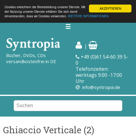
Cookies erleichtern die Bereitstellung unserer Dienste. Mit
AKZEPTIEREN
der Nutzung unserer Dienste erklären Sie sich damit
einverstanden, dass wir Cookies verwenden.
WEITERE INFORMATIONEN
☰
|
Bücher, DVDs, CDs
+49 (0)61 54-60 39 5-
versandkostenfrei in DE
0
Telefonzeiten:
werktags 9:00 -17:00
Uhr
info@syntropia.de
Ghiaccio Verticale (2)