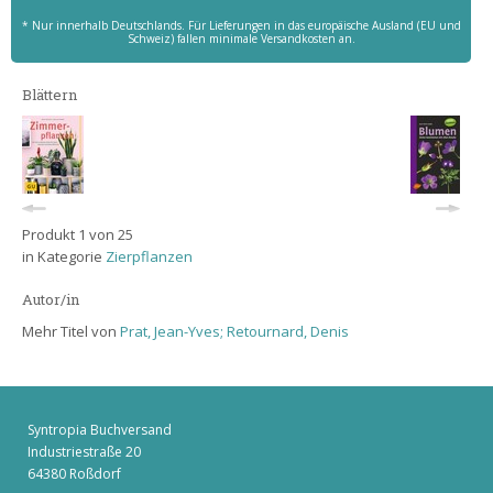
* Nur innerhalb Deutschlands. Für Lieferungen in das europäische Ausland (EU und
Schweiz) fallen minimale Versandkosten an.
Blättern
Produkt 1 von 25
in Kategorie
Zierpflanzen
Autor/in
Mehr Titel von
Prat, Jean-Yves; Retournard, Denis
Syntropia Buchversand
Industriestraße 20
64380 Roßdorf