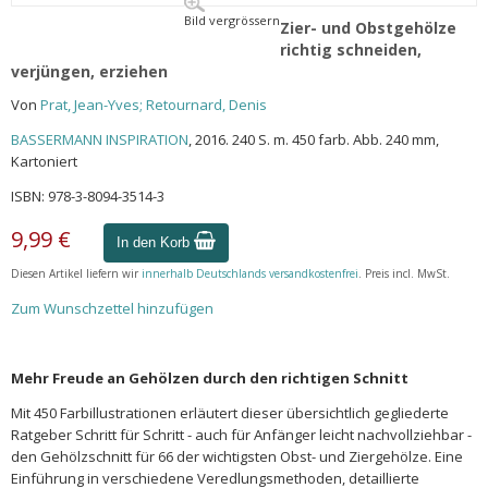
Bild vergrössern
Zier- und Obstgehölze
richtig schneiden,
verjüngen, erziehen
Von
Prat, Jean-Yves; Retournard, Denis
BASSERMANN INSPIRATION
, 2016. 240 S. m. 450 farb. Abb. 240 mm,
Kartoniert
ISBN: 978-3-8094-3514-3
9,99 €
In den Korb
Diesen Artikel liefern wir
innerhalb Deutschlands versandkostenfrei
. Preis incl. MwSt.
Zum Wunschzettel hinzufügen
Mehr Freude an Gehölzen durch den richtigen Schnitt
Mit 450 Farbillustrationen erläutert dieser übersichtlich gegliederte
Ratgeber Schritt für Schritt - auch für Anfänger leicht nachvollziehbar -
den Gehölzschnitt für 66 der wichtigsten Obst- und Ziergehölze. Eine
Einführung in verschiedene Veredlungsmethoden, detaillierte