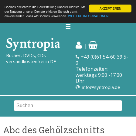
Cookies erleichtern die Bereitstellung unserer Dienste. Mit
AKZEPTIEREN
der Nutzung unserer Dienste erklären Sie sich damit
einverstanden, dass wir Cookies verwenden.
WEITERE INFORMATIONEN
☰
|
Bücher, DVDs, CDs
+49 (0)61 54-60 39 5-
versandkostenfrei in DE
0
Telefonzeiten:
werktags 9:00 -17:00
Uhr
info@syntropia.de
Abc des Gehölzschnitts