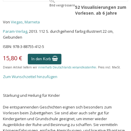
Bild vergrössern
52 Visualisierungen zum
Vorlesen. ab 6 Jahre
Von
Viegas, Marneta
Param-Verlag
, 2013. 112 S. durchgehend farbig illustriert 22 cm,
Gebunden
ISBN: 978-3-88755-412-5
15,80 €
In den Korb
Diesen Artikel liefern wir
innerhalb Deutschlands versandkostenfrei
. Preis incl. MwSt.
Zum Wunschzettel hinzufügen
Stärkung und Heilung für Kinder
Die entspannenden Geschichten eignen sich besonders zum
Vorlesen beim Zubettgehen. Sie sind aber auch sehr gut für
Kindergarten und Grundschule geeignet, um immer wieder
Augenblicke der Ruhe und Besinnung zu schaffen. Sie vermitteln
Körpererfahrungen, einfache Atemübungen, und kreative Phantasie,