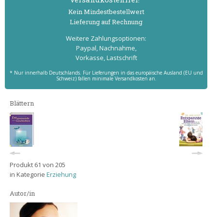
Kein Mindest­bestell­wert
Lieferung auf Rechnung
Weitere Zahlungs­optionen:
Paypal, Nachnahme,
Vorkasse, Lastschrift
* Nur innerhalb Deutschlands. Für Lieferungen in das europäische Ausland (EU und
Schweiz) fallen minimale Versandkosten an.
Blättern
Produkt 61 von 205
in Kategorie
Erziehung
Autor/in