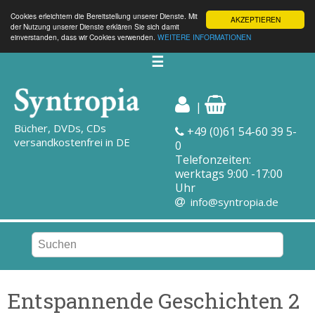
Cookies erleichtern die Bereitstellung unserer Dienste. Mit
AKZEPTIEREN
der Nutzung unserer Dienste erklären Sie sich damit
einverstanden, dass wir Cookies verwenden.
WEITERE INFORMATIONEN
☰
|
Bücher, DVDs, CDs
+49 (0)61 54-60 39 5-
versandkostenfrei in DE
0
Telefonzeiten:
werktags 9:00 -17:00
Uhr
info@syntropia.de
Entspannende Geschichten 2