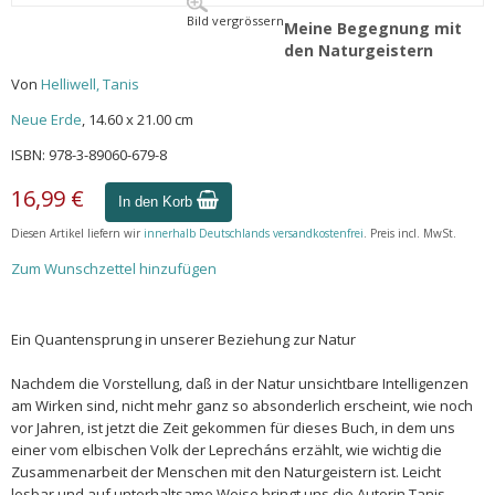
Bild vergrössern
Meine Begegnung mit
den Naturgeistern
Von
Helliwell, Tanis
Neue Erde
, 14.60 x 21.00 cm
ISBN: 978-3-89060-679-8
16,99 €
In den Korb
Diesen Artikel liefern wir
innerhalb Deutschlands versandkostenfrei
. Preis incl. MwSt.
Zum Wunschzettel hinzufügen
Ein Quantensprung in unserer Beziehung zur Natur
Nachdem die Vorstellung, daß in der Natur unsichtbare Intelligenzen
am Wirken sind, nicht mehr ganz so absonderlich erscheint, wie noch
vor Jahren, ist jetzt die Zeit gekommen für dieses Buch, in dem uns
einer vom elbischen Volk der Leprecháns erzählt, wie wichtig die
Zusammenarbeit der Menschen mit den Naturgeistern ist. Leicht
lesbar und auf unterhaltsame Weise bringt uns die Autorin Tanis