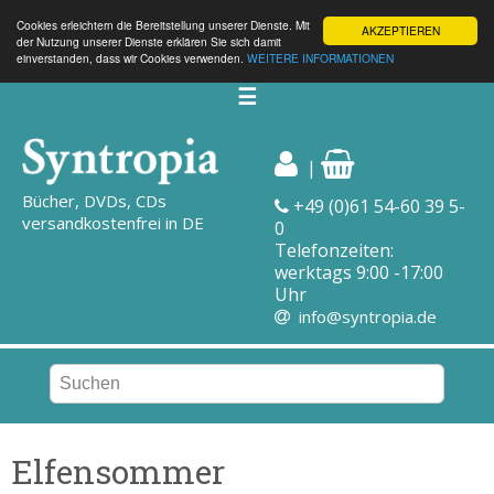
Cookies erleichtern die Bereitstellung unserer Dienste. Mit
AKZEPTIEREN
der Nutzung unserer Dienste erklären Sie sich damit
einverstanden, dass wir Cookies verwenden.
WEITERE INFORMATIONEN
☰
|
Bücher, DVDs, CDs
+49 (0)61 54-60 39 5-
versandkostenfrei in DE
0
Telefonzeiten:
werktags 9:00 -17:00
Uhr
info@syntropia.de
Elfensommer