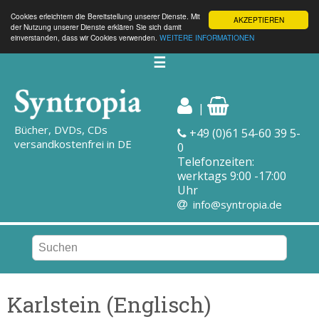
Cookies erleichtern die Bereitstellung unserer Dienste. Mit
AKZEPTIEREN
der Nutzung unserer Dienste erklären Sie sich damit
einverstanden, dass wir Cookies verwenden.
WEITERE INFORMATIONEN
☰
|
Bücher, DVDs, CDs
+49 (0)61 54-60 39 5-
versandkostenfrei in DE
0
Telefonzeiten:
werktags 9:00 -17:00
Uhr
info@syntropia.de
Karlstein (Englisch)