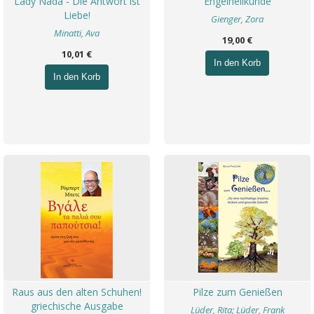
Lady Nada - Die Antwort ist
Engelheilkunde
Liebe!
Gienger, Zora
Minatti, Ava
19,00 €
10,01 €
In den Korb
In den Korb
Raus aus den alten Schuhen!
Pilze zum Genießen
griechische Ausgabe
Lüder, Rita; Lüder, Frank