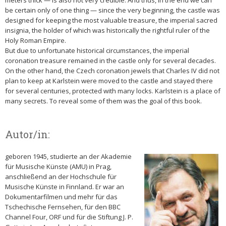
meters thick — is also not very credible. And thus, in the end we can
be certain only of one thing — since the very beginning, the castle was
designed for keeping the most valuable treasure, the imperial sacred
insignia, the holder of which was historically the rightful ruler of the
Holy Roman Empire.
But due to unfortunate historical circumstances, the imperial
coronation treasure remained in the castle only for several decades.
On the other hand, the Czech coronation jewels that Charles IV did not
plan to keep at Karlstein were moved to the castle and stayed there
for several centuries, protected with many locks. Karlstein is a place of
many secrets. To reveal some of them was the goal of this book.
Autor/in:
geboren 1945, studierte an der Akademie
für Musische Künste (AMU) in Prag,
anschließend an der Hochschule für
Musische Künste in Finnland. Er war an
Dokumentarfilmen und mehr für das
Tschechische Fernsehen, für den BBC
Channel Four, ORF und für die Stiftung J. P.