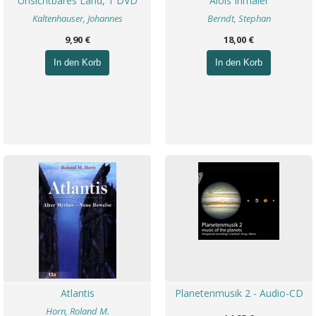
Unsichtbares Land, 1 DVD
Alois Irlmaier
Kaltenhauser, Johannes
Berndt, Stephan
9,90 €
18,00 €
In den Korb
In den Korb
Atlantis
Planetenmusik 2 - Audio-CD
Horn, Roland M.