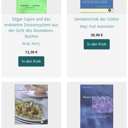
Edgar Cayce und das
Sendetechnik der Götter
endokrine Drüsensystem aus
Meyl, Prof. Konstantin
der Sicht des Revelation-
20,00 €
Buches
Bruk, Kurt J.
In den Korb
12,30 €
In den Korb