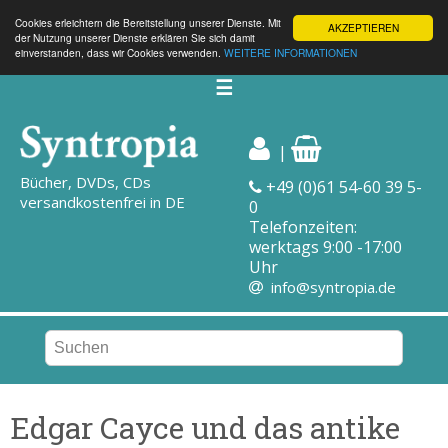
Cookies erleichtern die Bereitstellung unserer Dienste. Mit
AKZEPTIEREN
der Nutzung unserer Dienste erklären Sie sich damit
einverstanden, dass wir Cookies verwenden.
WEITERE INFORMATIONEN
☰
|
Bücher, DVDs, CDs
+49 (0)61 54-60 39 5-
versandkostenfrei in DE
0
Telefonzeiten:
werktags 9:00 -17:00
Uhr
info@syntropia.de
Edgar Cayce und das antike