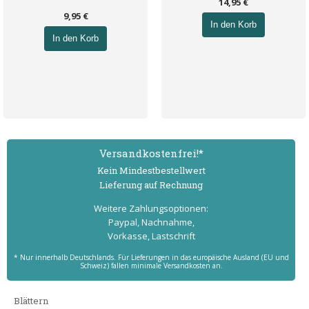
14,95 €
9,95 €
In den Korb
In den Korb
Versand­kostenfrei!*
Kein Mindest­bestell­wert
Lieferung auf Rechnung
Weitere Zahlungs­optionen:
Paypal, Nachnahme,
Vorkasse, Lastschrift
* Nur innerhalb Deutschlands. Für Lieferungen in das europäische Ausland (EU und
Schweiz) fallen minimale Versandkosten an.
Blättern