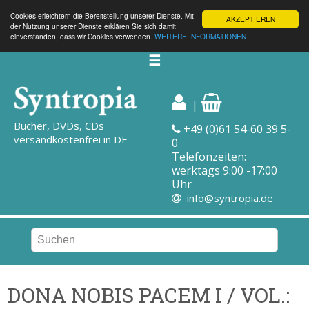
Cookies erleichtern die Bereitstellung unserer Dienste. Mit
AKZEPTIEREN
der Nutzung unserer Dienste erklären Sie sich damit
einverstanden, dass wir Cookies verwenden.
WEITERE INFORMATIONEN
☰
|
Bücher, DVDs, CDs
+49 (0)61 54-60 39 5-
versandkostenfrei in DE
0
Telefonzeiten:
werktags 9:00 -17:00
Uhr
info@syntropia.de
DONA NOBIS PACEM I / VOL.: