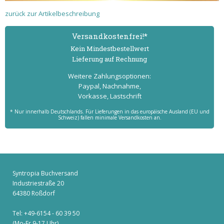
zurück zur Artikelbeschreibung
Versand­kostenfrei!*
Kein Mindest­bestell­wert
Lieferung auf Rechnung
Weitere Zahlungs­optionen:
Paypal, Nachnahme,
Vorkasse, Lastschrift
* Nur innerhalb Deutschlands. Für Lieferungen in das europäische Ausland (EU und
Schweiz) fallen minimale Versandkosten an.
Syntropia Buchversand
Industriestraße 20
64380 Roßdorf
Tel: +49-6154 - 60 39 50
(Mo-Fr 9-17 Uhr)