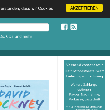
AKZEPTIEREN
nverstanden, dass wir Cookies
Ds, CDs und mehr
Versand­kostenfrei!*
Kein Mindest­bestell­wert
Lieferung auf Rechnung
Weitere Zahlungs­
optionen:
Paypal, Nachnahme,
Vorkasse, Lastschrift
* Nur innerhalb Deutschlands.
Für Lieferungen in das