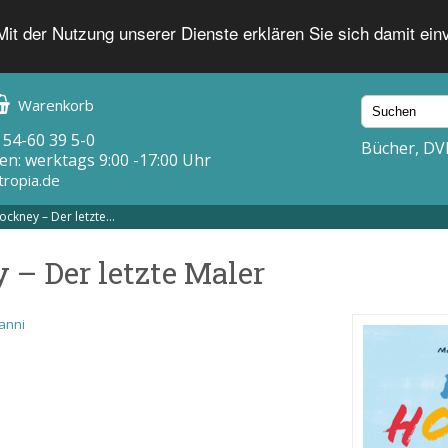
 Mit der Nutzung unserer Dienste erklären Sie sich damit ei
Warenkorb
 54-60 39 5-0
Bücher, DV
en: werktags 9:00 -17:00 Uhr
tropia.de
ckney – Der letzte...
– Der letzte Maler
vanni