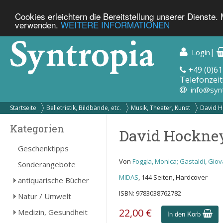
Cookies erleichtern die Bereitstellung unserer Dienste.
verwenden.
WEITERE INFORMATIONEN
|
Login
+49 (0)61
Telefonzeit
info@syn
Startseite
Belletristik, Bildbände, etc.
Musik, Theater, Kunst
David Ho
Kategorien
David Hockney 
Geschenktipps
Von
Foggia, Monica; Gastaldi, Gio
Sonderangebote
MIDAS
, 144 Seiten, Hardcover
antiquarische Bücher
ISBN: 9783038762782
Natur / Umwelt
22,00 €
Medizin, Gesundheit
In den Korb