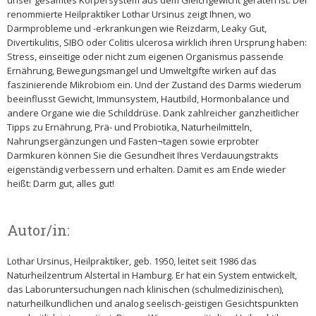
unser gesamtes Körpersystem aus dem Gleichgewicht geraten ist. Der
renommierte Heilpraktiker Lothar Ursinus zeigt Ihnen, wo
Darmprobleme und -erkrankungen wie Reizdarm, Leaky Gut,
Divertikulitis, SIBO oder Colitis ulcerosa wirklich ihren Ursprung haben:
Stress, einseitige oder nicht zum eigenen Organismus passende
Ernährung, Bewegungsmangel und Umweltgifte wirken auf das
faszinierende Mikrobiom ein. Und der Zustand des Darms wiederum
beeinflusst Gewicht, Immunsystem, Hautbild, Hormonbalance und
andere Organe wie die Schilddrüse. Dank zahlreicher ganzheitlicher
Tipps zu Ernährung, Prä- und Probiotika, Naturheilmitteln,
Nahrungsergänzungen und Fasten¬tagen sowie erprobter
Darmkuren können Sie die Gesundheit Ihres Verdauungstrakts
eigenständig verbessern und erhalten. Damit es am Ende wieder
heißt: Darm gut, alles gut!
Autor/in:
Lothar Ursinus, Heilpraktiker, geb. 1950, leitet seit 1986 das
Naturheilzentrum Alstertal in Hamburg. Er hat ein System entwickelt,
das Laboruntersuchungen nach klinischen (schulmedizinischen),
naturheilkundlichen und analog seelisch-geistigen Gesichtspunkten