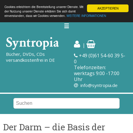
Cookies erleichtern die Bereitstellung unserer Dienste. Mit
AKZEPTIEREN
der Nutzung unserer Dienste erklären Sie sich damit
einverstanden, dass wir Cookies verwenden.
WEITERE INFORMATIONEN
☰
|
Bücher, DVDs, CDs
+49 (0)61 54-60 39 5-
versandkostenfrei in DE
0
Telefonzeiten:
werktags 9:00 -17:00
Uhr
info@syntropia.de
Der Darm – die Basis der