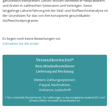
ganzheitlich interpretiert. Dieses Wissen vermittelt er Heilpraktikern
und Ärzten in zahlreichen Seminaren und Vorträgen. Seine
langjährige Laborerfahrung mit der Vital- und Stoffwechselanalyse ist
der Grundstein für das von ihm konzipierte gesund&aktiv-
Stoffwechselprogramm.
Es liegen noch keine Bewertungen vor.
Schreiben Sie die erste!
Versand­kostenfrei!*
Kein Mindest­bestell­wert
Lieferung auf Rechnung
Weitere Zahlungs­optionen:
Paypal, Nachnahme,
Vorkasse, Lastschrift
* Nur innerhalb Deutschlands. Für Lieferungen in das europäische Ausland (EU und
Schweiz) fallen minimale Versandkosten an.