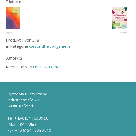
Blättern
Produkt 1 von 348
in Kategorie
Gesundheit allgemein
Autor/in
Mehr Titel von
Ursinus, Lothar
Syntropia Buchversand
Industriestraße 20
64380 Roßdorf
Tel: +49-6154 - 60 39 50
(Mo-Fr 9-17 Uhr)
Fax: +49-6154 - 60 39 510