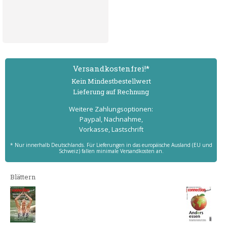
Versand­kostenfrei!*
Kein Mindest­bestell­wert
Lieferung auf Rechnung
Weitere Zahlungs­optionen:
Paypal, Nachnahme,
Vorkasse, Lastschrift
* Nur innerhalb Deutschlands. Für Lieferungen in das europäische Ausland (EU und
Schweiz) fallen minimale Versandkosten an.
Blättern