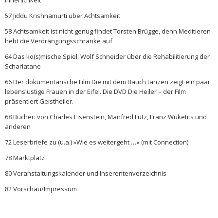
Innerlichkeit
57 Jiddu Krishnamurti über Achtsamkeit
58 Achtsamkeit ist nicht genug findet Torsten Brügge, denn Meditieren
hebt die Verdrängungsschranke auf
64 Das ko(s)mische Spiel: Wolf Schneider über die Rehabilitierung der
Scharlatane
66 Der dokumentarische Film Die mit dem Bauch tanzen zeigt ein paar
lebenslustige Frauen in der Eifel. Die DVD Die Heiler – der Film
präsentiert Geistheiler.
68 Bücher: von Charles Eisenstein, Manfred Lütz, Franz Wuketits und
anderen
72 Leserbriefe zu (u.a.) »Wie es weitergeht …« (mit Connection)
78 Marktplatz
80 Veranstaltungskalender und Inserentenverzeichnis
82 Vorschau/Impressum