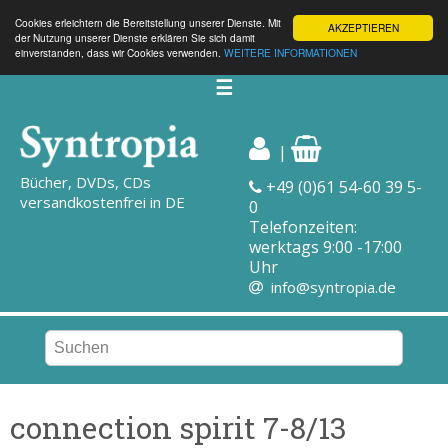
Cookies erleichtern die Bereitstellung unserer Dienste. Mit
AKZEPTIEREN
der Nutzung unserer Dienste erklären Sie sich damit
einverstanden, dass wir Cookies verwenden.
WEITERE INFORMATIONEN
☰
|
Bücher, DVDs, CDs
+49 (0)61 54-60 39 5-
versandkostenfrei in DE
0
Telefonzeiten:
werktags 9:00 -17:00
Uhr
info@syntropia.de
connection spirit 7-8/13