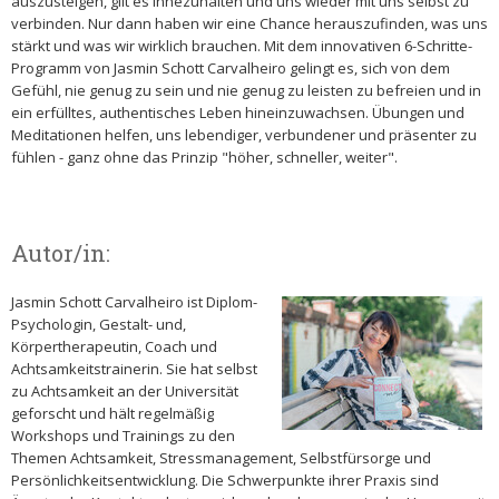
auszusteigen, gilt es innezuhalten und uns wieder mit uns selbst zu
verbinden. Nur dann haben wir eine Chance herauszufinden, was uns
stärkt und was wir wirklich brauchen. Mit dem innovativen 6-Schritte-
Programm von Jasmin Schott Carvalheiro gelingt es, sich von dem
Gefühl, nie genug zu sein und nie genug zu leisten zu befreien und in
ein erfülltes, authentisches Leben hineinzuwachsen. Übungen und
Meditationen helfen, uns lebendiger, verbundener und präsenter zu
fühlen - ganz ohne das Prinzip "höher, schneller, weiter".
Autor/in:
Jasmin Schott Carvalheiro ist Diplom-
Psychologin, Gestalt- und,
Körpertherapeutin, Coach und
Achtsamkeitstrainerin. Sie hat selbst
zu Achtsamkeit an der Universität
geforscht und hält regelmäßig
Workshops und Trainings zu den
Themen Achtsamkeit, Stressmanagement, Selbstfürsorge und
Persönlichkeitsentwicklung. Die Schwerpunkte ihrer Praxis sind