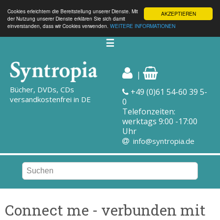
Cookies erleichtern die Bereitstellung unserer Dienste. Mit
AKZEPTIEREN
der Nutzung unserer Dienste erklären Sie sich damit
einverstanden, dass wir Cookies verwenden.
WEITERE INFORMATIONEN
☰
|
Bücher, DVDs, CDs
+49 (0)61 54-60 39 5-
versandkostenfrei in DE
0
Telefonzeiten:
werktags 9:00 -17:00
Uhr
info@syntropia.de
Connect me - verbunden mit