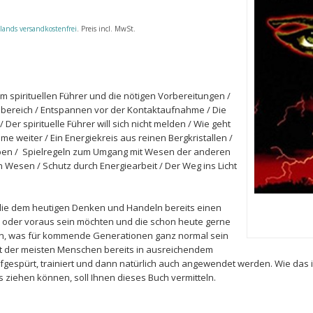
lands versandkostenfrei
. Preis incl. MwSt.
m spirituellen Führer und die nötigen Vorbereitungen /
sbereich / Entspannen vor der Kontaktaufnahme / Die
r spirituelle Führer will sich nicht melden / Wie geht
e weiter / Ein Energiekreis aus reinen Bergkristallen /
ben / Spielregeln zum Umgang mit Wesen der anderen
 Wesen / Schutz durch Energiearbeit / Der Weg ins Licht
n, die dem heutigen Denken und Handeln bereits einen
d oder voraus sein möchten und die schon heute gerne
n, was für kommende Generationen ganz normal sein
eist der meisten Menschen bereits in ausreichendem
gespürt, trainiert und dann natürlich auch angewendet werden. Wie das i
 ziehen können, soll Ihnen dieses Buch vermitteln.