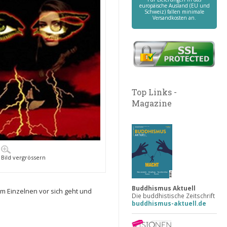
europäische Ausland (EU und
Schweiz) fallen minimale
Versandkosten an.
Top Links -
Magazine
Bild vergrössern
Buddhismus Aktuell
m Einzelnen vor sich geht und
Die buddhistische Zeitschrift
buddhismus-aktuell.de