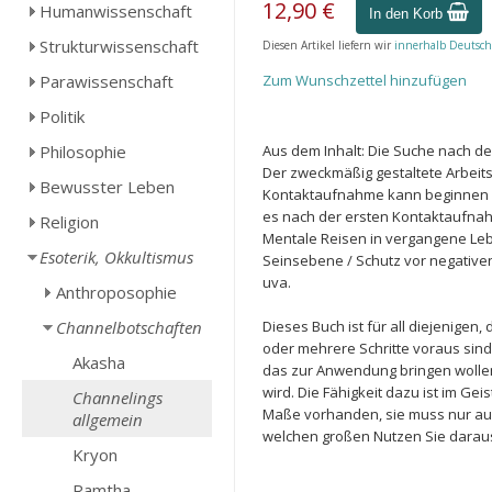
12,90 €
Humanwissenschaft
In den Korb
Strukturwissenschaft
Diesen Artikel liefern wir
innerhalb Deutsch
Parawissenschaft
Zum Wunschzettel hinzufügen
Politik
Philosophie
Aus dem Inhalt: Die Suche nach de
Der zweckmäßig gestaltete Arbeit
Bewusster Leben
Kontaktaufnahme kann beginnen / De
es nach der ersten Kontaktaufnahm
Religion
Mentale Reisen in vergangene Le
Esoterik, Okkultismus
Seinsebene / Schutz vor negativen
uva.
Anthroposophie
Channelbotschaften
Dieses Buch ist für all diejenige
oder mehrere Schritte voraus sin
Akasha
das zur Anwendung bringen wolle
wird. Die Fähigkeit dazu ist im G
Channelings
Maße vorhanden, sie muss nur auf
allgemein
welchen großen Nutzen Sie daraus
Kryon
Ramtha