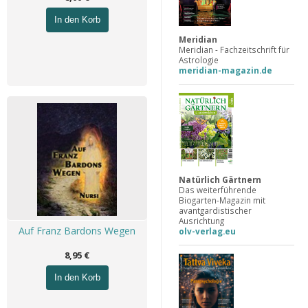
In den Korb
Meridian
Meridian - Fachzeitschrift für
Astrologie
meridian-magazin.de
Natürlich Gärtnern
Das weiterführende
Biogarten-Magazin mit
avantgardistischer
Ausrichtung
Auf Franz Bardons Wegen
olv-verlag.eu
8,95 €
In den Korb