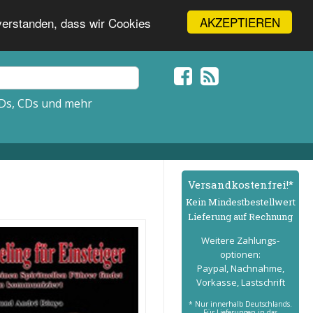
AKZEPTIEREN
nverstanden, dass wir Cookies
Ds, CDs und mehr
Versand­kostenfrei!*
Kein Mindest­bestell­wert
Lieferung auf Rechnung
Weitere Zahlungs­
optionen:
Paypal, Nachnahme,
Vorkasse, Lastschrift
* Nur innerhalb Deutschlands.
Für Lieferungen in das