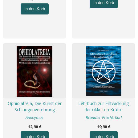
In den Korb
In den Korb
Ophiolatreia, Die Kunst der
Lehrbuch zur Entwicklung
Schlangenverehrung
der okkulten Kräfte
Anonymus
Brandler-Pracht, Karl
12,90 €
19,90 €
In den Korb
In den Korb