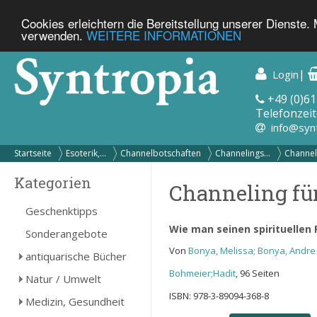
Cookies erleichtern die Bereitstellung unserer Dienste.
verwenden.
WEITERE INFORMATIONEN
|
Login
+49 (0)61
Telefonzeit
info@syn
Startseite
Esoterik,...
Channelbotschaften
Channelings...
Channeli
Kategorien
Channeling für
Geschenktipps
Wie man seinen spirituellen
Sonderangebote
Von
Bonya, Melissa; Bonya, Andre
antiquarische Bücher
Bohmeier;Hadit
, 96 Seiten
Natur / Umwelt
ISBN: 978-3-89094-368-8
Medizin, Gesundheit