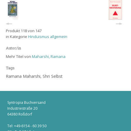
Produkt 118 von 147
in Kategorie
Hinduismus allgemein
Autor/in
Mehr Titel von
Maharshi, Ramana
Tags
Ramana Maharshi, Shri
Selbst
Syntropia Buchversand
Industriestraße 20
64380 Roßdorf
Tel: +49-6154 - 60 39 50