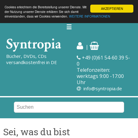
Cookies erleichtern die Bereitstellung unserer Dienste. Mit
AKZEPTIEREN
der Nutzung unserer Dienste erklären Sie sich damit
einverstanden, dass wir Cookies verwenden.
WEITERE INFORMATIONEN
☰
|
Bücher, DVDs, CDs
+49 (0)61 54-60 39 5-
versandkostenfrei in DE
0
Telefonzeiten:
werktags 9:00 -17:00
Uhr
info@syntropia.de
Sei, was du bist