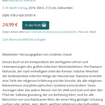
Von
Maharshi, Ramana
O.W. Barth Verlag
, 2010. 304 S. 21,5 cm, Gebunden
ISBN: 978-3-426-29181-8
24,99 €
In den Korb
Diesen Artikel liefern wir
innerhalb Deutschlands versandkostenfrei
. Preis incl. MwSt.
Zum Wunschzettel hinzufügen
Mitarbeiter: Herausgegeben von Godman, David
Dieses Buch ist ein Kompendium der wichtigsten Lehren und
Unterweisungen des großen indischen Weisheitslehrers Shri Ramana
Maharshi, der nach einhelligem Urteil der Kenner östlicher Weisheit
der bedeutendste indische Heilige der Neuzeit war. Ramana erreichte
eine Tiefe der religiösen Erfahrung und der Einsicht, die alle religiösen
Bekenntnisse und philosophischen Systeme transzendiert. Seine
Aussagen über das wahre Wesen von Ich, Welt und Gott und über den
Pfad der Selbstergründung, der zur Befreiung führt, sind für alle
Menschen von unschätzbarem Wert, die einen Weg geistiger Schulung
suchen oder gehen, ganz gleich, welchen religiösen oder kulturellen