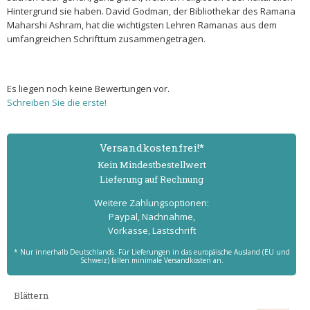
Hintergrund sie haben. David Godman, der Bibliothekar des Ramana
Maharshi Ashram, hat die wichtigsten Lehren Ramanas aus dem
umfangreichen Schrifttum zusammengetragen.
Es liegen noch keine Bewertungen vor.
Schreiben Sie die erste!
Versand­kostenfrei!*
Kein Mindest­bestell­wert
Lieferung auf Rechnung
Weitere Zahlungs­optionen:
Paypal, Nachnahme,
Vorkasse, Lastschrift
* Nur innerhalb Deutschlands. Für Lieferungen in das europäische Ausland (EU und
Schweiz) fallen minimale Versandkosten an.
Blättern