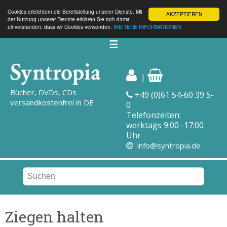
Cookies erleichtern die Bereitstellung unserer Dienste. Mit
AKZEPTIEREN
der Nutzung unserer Dienste erklären Sie sich damit
einverstanden, dass wir Cookies verwenden.
WEITERE INFORMATIONEN
☰
|
Bücher, DVDs, CDs
+49 (0)61 54-60 39 5-
versandkostenfrei in DE
0
Telefonzeiten:
werktags 9:00 -17:00
Uhr
info@syntropia.de
Ziegen halten