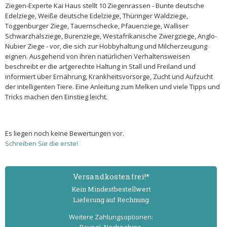
Ziegen-Experte Kai Haus stellt 10 Ziegenrassen - Bunte deutsche
Edelziege, Weiße deutsche Edelziege, Thüringer Waldziege,
Toggenburger Ziege, Tauernschecke, Pfauenziege, Walliser
Schwarzhalsziege, Burenziege, Westafrikanische Zwergziege, Anglo-
Nubier Ziege - vor, die sich zur Hobbyhaltung und Milcherzeugung
eignen. Ausgehend von ihren natürlichen Verhaltensweisen
beschreibt er die artgerechte Haltung in Stall und Freiland und
informiert über Ernährung, Krankheitsvorsorge, Zucht und Aufzucht
der intelligenten Tiere. Eine Anleitung zum Melken und viele Tipps und
Tricks machen den Einstieg leicht.
Es liegen noch keine Bewertungen vor.
Schreiben Sie die erste!
Versand­kostenfrei!*
Kein Mindest­bestell­wert
Lieferung auf Rechnung
Weitere Zahlungs­optionen: