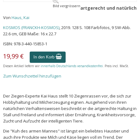
Bild vergrössern
artgerecht und natürlich
Von
Haus, Kai
KOSMOS (FRANCKH-KOSMOS)
, 2019. 128 S. 108 Farbfotos, 9 SW-Abb.
22.6 cm, GEB Maße: 16 x 22.7
ISBN: 978-3-440-15853-1
19,99 €
In den Korb
Diesen Artikel liefern wir
innerhalb Deutschlands versandkostenfrei
. Preis incl. MwSt.
Zum Wunschzettel hinzufügen
Der Ziegen-Experte Kai Haus stellt 10 Ziegenrassen vor, die sich zur
Hobbyhaltung und Milcherzeugung eignen. Ausgehend von ihren
natürlichen Verhaltensweisen beschreibt er die artgerechte Haltung in
Stall und Freiland und informiert über Ernährung, Krankheitsvorsorge,
Zucht und Aufzucht der intelligenten Tiere.
Die "Kuh des armen Mannes" ist längst ein beliebtes Haustier und
auch ihre Produkte wie Milch und Käse liegen voll im Trend. Der