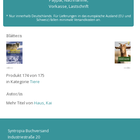
Paypal, Nachnahme,
Vorkasse, Lastschrift
* Nur innerhalb Deutschlands. Für Lieferungen in das europäische Ausland (EU und
Schweiz) fallen minimale Versandkosten an.
Blättern
Produkt 174 von 175
in Kategorie
Tiere
Autor/in
Mehr Titel von
Haus, Kai
Syntropia Buchversand
Industriestraße 20