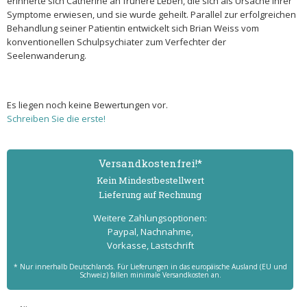
erinnerte sich Catherine an frühere Leben, die sich als Ursache ihrer
Symptome erwiesen, und sie wurde geheilt. Parallel zur erfolgreichen
Behandlung seiner Patientin entwickelt sich Brian Weiss vom
konventionellen Schulpsychiater zum Verfechter der
Seelenwanderung.
Es liegen noch keine Bewertungen vor.
Schreiben Sie die erste!
Versand­kostenfrei!*
Kein Mindest­bestell­wert
Lieferung auf Rechnung
Weitere Zahlungs­optionen:
Paypal, Nachnahme,
Vorkasse, Lastschrift
* Nur innerhalb Deutschlands. Für Lieferungen in das europäische Ausland (EU und
Schweiz) fallen minimale Versandkosten an.