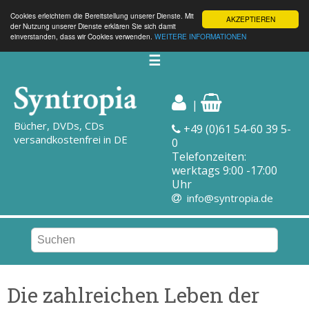
Cookies erleichtern die Bereitstellung unserer Dienste. Mit
AKZEPTIEREN
der Nutzung unserer Dienste erklären Sie sich damit
einverstanden, dass wir Cookies verwenden.
WEITERE INFORMATIONEN
☰
|
Bücher, DVDs, CDs
+49 (0)61 54-60 39 5-
versandkostenfrei in DE
0
Telefonzeiten:
werktags 9:00 -17:00
Uhr
info@syntropia.de
Die zahlreichen Leben der