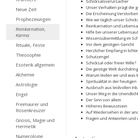
Schicksalsverursacher
Unser Verhalten prägt die 
Neue Zeit
Die Erscheinung Verstorbe
Prophezeiungen
Wie wir täglich unser Schic
Reinkarnation und Lebens
Reinkarnation,
Hilfe bei unserer Lebensa
Karma
Wissensübermittlung im Sch
Vor dem geistigen Gericht
Rituale, Feste
Herzlicher Empfang in lich
Theosophie
Schutzengel
Schicksal oder freier Wille?
Esoterik allgemein
Die geistige Welt durchdring
Alchemie
Warum leiden wir und was 
Spiritualität in der heutigen 
Astrologie
Ausbruch aus leidvollen In
Unser Weg in die Unendlich
Engel
Der Sinn von allem
Freimaurer und
Höheres Bewusstsein
Rosenkreuzer
Auf Wiedersehen in der an
Fragen und Antworten und vi
Gnosis, Magie und
Hermetik
Numerologie