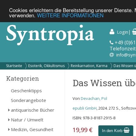
Cookies erleichtern die Bereitstellung unserer Dienste.
verwenden.
WEITERE INFORMATIONEN
|
Login
+49 (0)61
Telefonzeit
info@syn
Startseite
Esoterik, Okkultismus
Reinkarnation, Karma
Das Wissen ü
Kategorien
Das Wissen übe
Geschenktipps
Von
Devachan, Pol
Sonderangebote
epubli GmbH
, 2024. 272 S., Softc
antiquarische Bücher
ISBN: 978-3-8187-2915-8
Natur / Umwelt
19,99 €
Medizin, Gesundheit
In den Korb