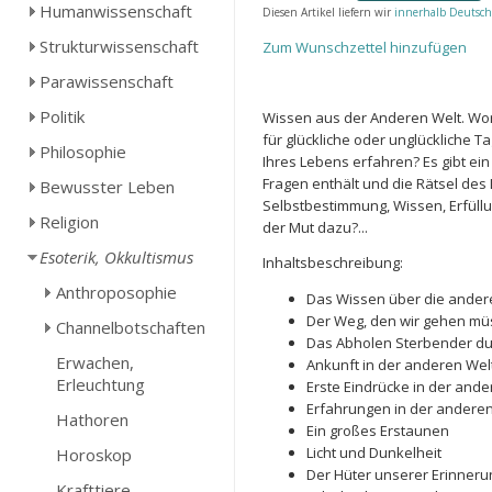
Humanwissenschaft
Diesen Artikel liefern wir
innerhalb Deutsch
Strukturwissenschaft
Zum Wunschzettel hinzufügen
Parawissenschaft
Politik
Wissen aus der Anderen Welt. Wori
für glückliche oder unglückliche 
Philosophie
Ihres Lebens erfahren? Es gibt ei
Fragen enthält und die Rätsel des
Bewusster Leben
Selbstbestimmung, Wissen, Erfüllu
Religion
der Mut dazu?...
Esoterik, Okkultismus
Inhaltsbeschreibung:
Anthroposophie
Das Wissen über die ander
Der Weg, den wir gehen m
Channelbotschaften
Das Abholen Sterbender du
Erwachen,
Ankunft in der anderen Wel
Erleuchtung
Erste Eindrücke in der ande
Erfahrungen in der anderen
Hathoren
Ein großes Erstaunen
Licht und Dunkelheit
Horoskop
Der Hüter unserer Erinner
Krafttiere