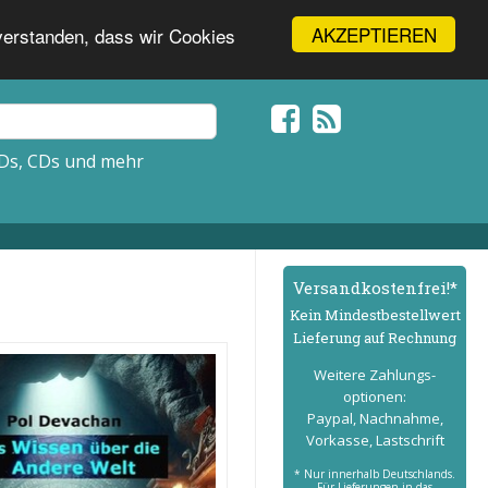
AKZEPTIEREN
nverstanden, dass wir Cookies
Ds, CDs und mehr
Versand­kostenfrei!*
Kein Mindest­bestell­wert
Lieferung auf Rechnung
Weitere Zahlungs­
optionen:
Paypal, Nachnahme,
Vorkasse, Lastschrift
* Nur innerhalb Deutschlands.
Für Lieferungen in das