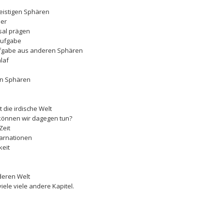
geistigen Sphären
ner
ksal prägen
aufgabe
ufgabe aus anderen Sphären
laf
ten Sphären
t die irdische Welt
können wir dagegen tun?
Zeit
karnationen
keit
deren Welt
ele viele andere Kapitel.