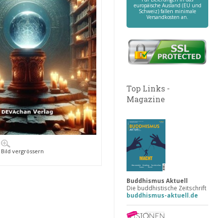
europäische Ausland (EU und
Schweiz) fallen minimale
Versandkosten an.
Top Links -
Magazine
Bild vergrössern
Buddhismus Aktuell
Die buddhistische Zeitschrift
buddhismus-aktuell.de