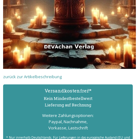
zurück zur Artikelbeschreibung
Versand­kostenfrei!*
Kein Mindest­bestell­wert
Lieferung auf Rechnung
Weitere Zahlungs­optionen:
Paypal, Nachnahme,
Vorkasse, Lastschrift
* Nur innerhalb Deutschlands. Für Lieferungen in das europäische Ausland (EU und