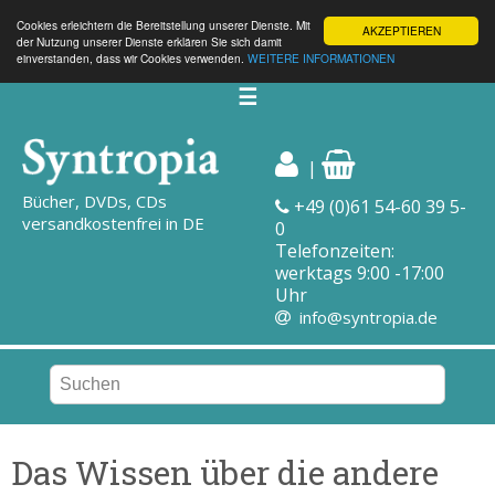
Cookies erleichtern die Bereitstellung unserer Dienste. Mit
AKZEPTIEREN
der Nutzung unserer Dienste erklären Sie sich damit
einverstanden, dass wir Cookies verwenden.
WEITERE INFORMATIONEN
☰
|
Bücher, DVDs, CDs
+49 (0)61 54-60 39 5-
versandkostenfrei in DE
0
Telefonzeiten:
werktags 9:00 -17:00
Uhr
info@syntropia.de
Das Wissen über die andere