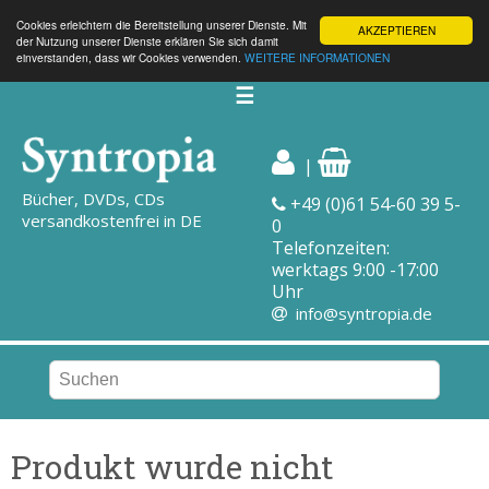
Cookies erleichtern die Bereitstellung unserer Dienste. Mit
AKZEPTIEREN
der Nutzung unserer Dienste erklären Sie sich damit
einverstanden, dass wir Cookies verwenden.
WEITERE INFORMATIONEN
☰
|
Bücher, DVDs, CDs
+49 (0)61 54-60 39 5-
versandkostenfrei in DE
0
Telefonzeiten:
werktags 9:00 -17:00
Uhr
info@syntropia.de
Produkt wurde nicht