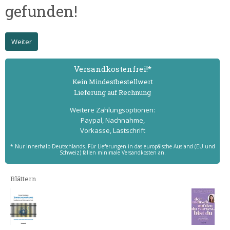
gefunden!
Weiter
Versand­kostenfrei!*
Kein Mindest­bestell­wert
Lieferung auf Rechnung
Weitere Zahlungs­optionen:
Paypal, Nachnahme,
Vorkasse, Lastschrift
* Nur innerhalb Deutschlands. Für Lieferungen in das europäische Ausland (EU und
Schweiz) fallen minimale Versandkosten an.
Blättern