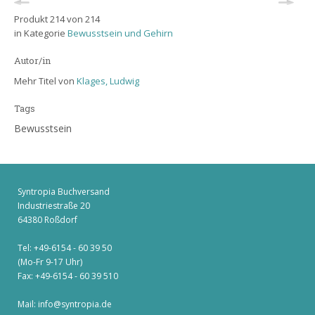
Produkt 214 von 214
in Kategorie
Bewusstsein und Gehirn
Autor/in
Mehr Titel von
Klages, Ludwig
Tags
Bewusstsein
Syntropia Buchversand
Industriestraße 20
64380 Roßdorf
Tel: +49-6154 - 60 39 50
(Mo-Fr 9-17 Uhr)
Fax: +49-6154 - 60 39 510
Mail:
info@syntropia.de