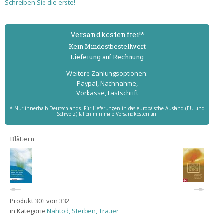
Schreiben Sie die erste!
Versand­kostenfrei!*
Kein Mindest­bestell­wert
Lieferung auf Rechnung
Weitere Zahlungs­optionen:
Paypal, Nachnahme,
Vorkasse, Lastschrift
* Nur innerhalb Deutschlands. Für Lieferungen in das europäische Ausland (EU und
Schweiz) fallen minimale Versandkosten an.
Blättern
Produkt 303 von 332
in Kategorie
Nahtod, Sterben, Trauer