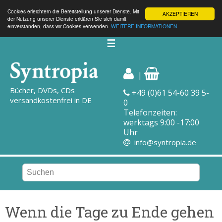
Cookies erleichtern die Bereitstellung unserer Dienste. Mit
AKZEPTIEREN
der Nutzung unserer Dienste erklären Sie sich damit
einverstanden, dass wir Cookies verwenden.
WEITERE INFORMATIONEN
☰
|
Bücher, DVDs, CDs
+49 (0)61 54-60 39 5-
versandkostenfrei in DE
0
Telefonzeiten:
werktags 9:00 -17:00
Uhr
info@syntropia.de
Wenn die Tage zu Ende gehen