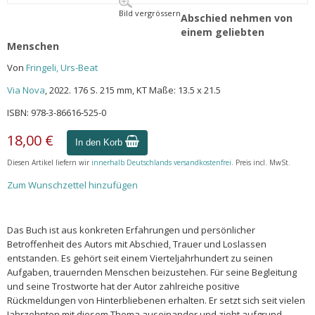
Bild vergrössern
Abschied nehmen von
einem geliebten
Menschen
Von
Fringeli, Urs-Beat
Via Nova
, 2022. 176 S. 215 mm, KT Maße: 13.5 x 21.5
ISBN: 978-3-86616-525-0
18,00 €
In den Korb
Diesen Artikel liefern wir
innerhalb Deutschlands versandkostenfrei
. Preis incl. MwSt.
Zum Wunschzettel hinzufügen
Das Buch ist aus konkreten Erfahrungen und persönlicher
Betroffenheit des Autors mit Abschied, Trauer und Loslassen
entstanden. Es gehört seit einem Vierteljahrhundert zu seinen
Aufgaben, trauernden Menschen beizustehen. Für seine Begleitung
und seine Trostworte hat der Autor zahlreiche positive
Rückmeldungen von Hinterbliebenen erhalten. Er setzt sich seit vielen
Jahrzehnten mit diesem Thema auseinander und zieht aufgrund