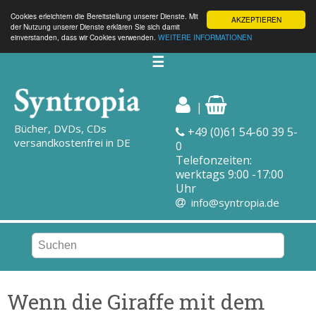
Cookies erleichtern die Bereitstellung unserer Dienste. Mit
AKZEPTIEREN
der Nutzung unserer Dienste erklären Sie sich damit
einverstanden, dass wir Cookies verwenden.
WEITERE INFORMATIONEN
☰
|
Bücher, DVDs, CDs
+49 (0)61 54-60 39 5-
versandkostenfrei in DE
0
Telefonzeiten:
werktags 9:00 -17:00
Uhr
info@syntropia.de
Wenn die Giraffe mit dem