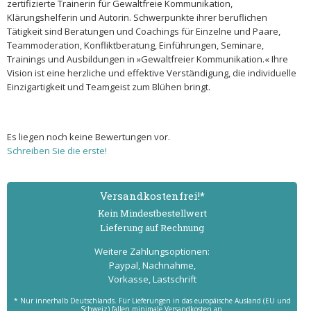
zertifizierte Trainerin für Gewaltfreie Kommunikation,
Klärungshelferin und Autorin. Schwerpunkte ihrer beruflichen
Tätigkeit sind Beratungen und Coachings für Einzelne und Paare,
Teammoderation, Konfliktberatung, Einführungen, Seminare,
Trainings und Ausbildungen in »Gewaltfreier Kommunikation.« Ihre
Vision ist eine herzliche und effektive Verständigung, die individuelle
Einzigartigkeit und Teamgeist zum Blühen bringt.
Es liegen noch keine Bewertungen vor.
Schreiben Sie die erste!
Versand­kostenfrei!*
Kein Mindest­bestell­wert
Lieferung auf Rechnung
Weitere Zahlungs­optionen:
Paypal, Nachnahme,
Vorkasse, Lastschrift
* Nur innerhalb Deutschlands. Für Lieferungen in das europäische Ausland (EU und
Schweiz) fallen minimale Versandkosten an.