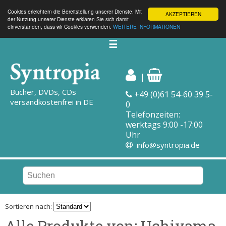
Cookies erleichtern die Bereitstellung unserer Dienste. Mit
AKZEPTIEREN
der Nutzung unserer Dienste erklären Sie sich damit
einverstanden, dass wir Cookies verwenden.
WEITERE INFORMATIONEN
☰
|
Bücher, DVDs, CDs
+49 (0)61 54-60 39 5-
versandkostenfrei in DE
0
Telefonzeiten:
werktags 9:00 -17:00
Uhr
info@syntropia.de
Sortieren nach:
Alle Produkte von: Uchiyama,