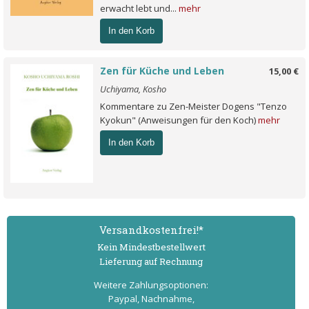
erwacht lebt und...
mehr
In den Korb
Zen für Küche und Leben
15,00 €
Uchiyama, Kosho
Kommentare zu Zen-Meister Dogens "Tenzo
Kyokun" (Anweisungen für den Koch)
mehr
In den Korb
Versand­kostenfrei!*
Kein Mindest­bestell­wert
Lieferung auf Rechnung
Weitere Zahlungs­optionen:
Paypal, Nachnahme,