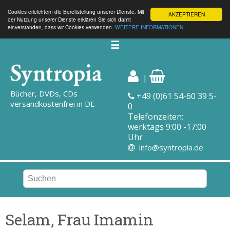
Cookies erleichtern die Bereitstellung unserer Dienste. Mit
AKZEPTIEREN
der Nutzung unserer Dienste erklären Sie sich damit
einverstanden, dass wir Cookies verwenden.
WEITERE INFORMATIONEN
☰
|
Bücher, DVDs, CDs
+49 (0)61 54-60 39 5-
versandkostenfrei in DE
0
Telefonzeiten:
werktags 9:00 -17:00
Uhr
info@syntropia.de
Selam, Frau Imamin