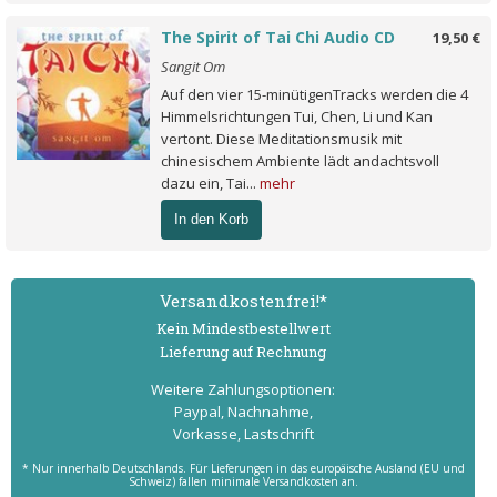
The Spirit of Tai Chi Audio CD
19,50 €
Sangit Om
Auf den vier 15-minütigenTracks werden die 4
Himmelsrichtungen Tui, Chen, Li und Kan
vertont. Diese Meditationsmusik mit
chinesischem Ambiente lädt andachtsvoll
dazu ein, Tai...
mehr
In den Korb
Versand­kostenfrei!*
Kein Mindest­bestell­wert
Lieferung auf Rechnung
Weitere Zahlungs­optionen:
Paypal, Nachnahme,
Vorkasse, Lastschrift
* Nur innerhalb Deutschlands. Für Lieferungen in das europäische Ausland (EU und
Schweiz) fallen minimale Versandkosten an.