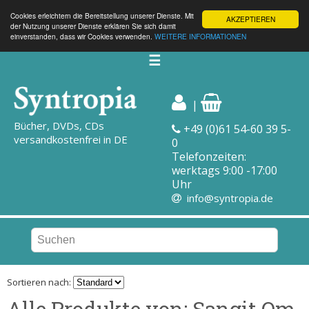
Cookies erleichtern die Bereitstellung unserer Dienste. Mit
AKZEPTIEREN
der Nutzung unserer Dienste erklären Sie sich damit
einverstanden, dass wir Cookies verwenden.
WEITERE INFORMATIONEN
☰
|
Bücher, DVDs, CDs
+49 (0)61 54-60 39 5-
versandkostenfrei in DE
0
Telefonzeiten:
werktags 9:00 -17:00
Uhr
info@syntropia.de
Sortieren nach:
Alle Produkte von: Sangit Om