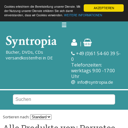
Cookies erleichtern die Bereitstellung unserer Dienste. Mit
AKZEPTIEREN
der Nutzung unserer Dienste erklären Sie sich damit
einverstanden, dass wir Cookies verwenden.
WEITERE INFORMATIONEN
☰
|
Bücher, DVDs, CDs
+49 (0)61 54-60 39 5-
versandkostenfrei in DE
0
Telefonzeiten:
werktags 9:00 -17:00
Uhr
info@syntropia.de
Sortieren nach:
Alle Produkte von: Parvatee