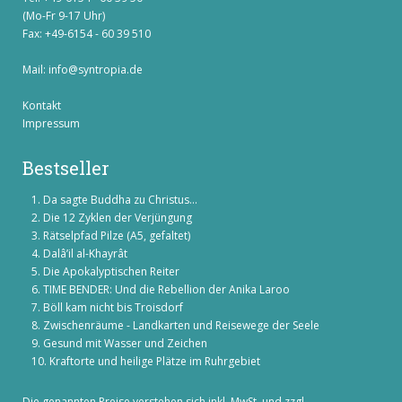
(Mo-Fr 9-17 Uhr)
Fax: +49-6154 - 60 39 510
Mail:
info@syntropia.de
Kontakt
Impressum
Bestseller
Da sagte Buddha zu Christus...
Die 12 Zyklen der Verjüngung
Rätselpfad Pilze (A5, gefaltet)
Dalâ’il al-Khayrât
Die Apokalyptischen Reiter
TIME BENDER: Und die Rebellion der Anika Laroo
Böll kam nicht bis Troisdorf
Zwischenräume - Landkarten und Reisewege der Seele
Gesund mit Wasser und Zeichen
Kraftorte und heilige Plätze im Ruhrgebiet
Die genannten Preise verstehen sich inkl. MwSt. und zzgl.