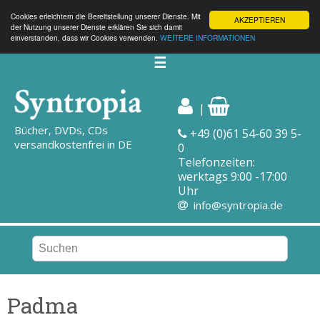
Cookies erleichtern die Bereitstellung unserer Dienste. Mit
AKZEPTIEREN
der Nutzung unserer Dienste erklären Sie sich damit
einverstanden, dass wir Cookies verwenden.
WEITERE INFORMATIONEN
☰
|
Bücher, DVDs, CDs
+49 (0)61 54-60 39 5-
versandkostenfrei in DE
0
Telefonzeiten:
werktags 9:00 -17:00
Uhr
info@syntropia.de
Padma