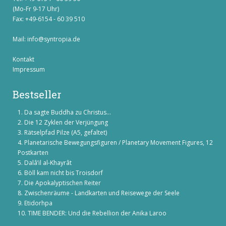
(Mo-Fr 9-17 Uhr)
Fax: +49-6154 - 60 39 510
Mail:
info@syntropia.de
Kontakt
Impressum
Bestseller
Da sagte Buddha zu Christus...
Die 12 Zyklen der Verjüngung
Rätselpfad Pilze (A5, gefaltet)
Planetarische Bewegungsfiguren / Planetary Movement Figures, 12
Postkarten
Dalâ’il al-Khayrât
Böll kam nicht bis Troisdorf
Die Apokalyptischen Reiter
Zwischenräume - Landkarten und Reisewege der Seele
Etidorhpa
TIME BENDER: Und die Rebellion der Anika Laroo