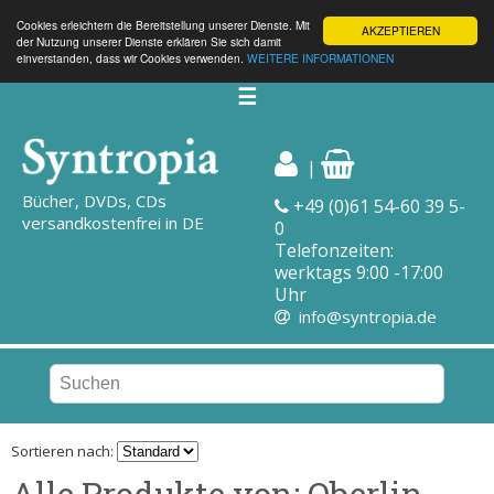
Cookies erleichtern die Bereitstellung unserer Dienste. Mit
AKZEPTIEREN
der Nutzung unserer Dienste erklären Sie sich damit
einverstanden, dass wir Cookies verwenden.
WEITERE INFORMATIONEN
☰
|
Bücher, DVDs, CDs
+49 (0)61 54-60 39 5-
versandkostenfrei in DE
0
Telefonzeiten:
werktags 9:00 -17:00
Uhr
info@syntropia.de
Sortieren nach:
Alle Produkte von: Oberlin,