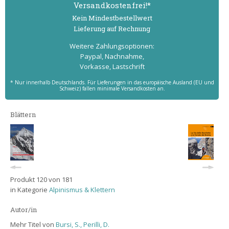
Versand­kostenfrei!*
Kein Mindest­bestell­wert
Lieferung auf Rechnung
Weitere Zahlungs­optionen:
Paypal, Nachnahme,
Vorkasse, Lastschrift
* Nur innerhalb Deutschlands. Für Lieferungen in das europäische Ausland (EU und
Schweiz) fallen minimale Versandkosten an.
Blättern
Produkt 120 von 181
in Kategorie
Alpinismus & Klettern
Autor/in
Mehr Titel von
Bursi, S., Perilli, D.