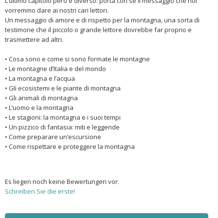
L’ultimo capitolo però è diverso: porta con sé il messaggio che noi
vorremmo dare ai nostri cari lettori.
Un messaggio di amore e di rispetto per la montagna, una sorta di
testimone che il piccolo o grande lettore dovrebbe far proprio e
trasmettere ad altri.
• Cosa sono e come si sono formate le montagne
• Le montagne d’Italia e del mondo
• La montagna e l’acqua
• Gli ecosistemi e le piante di montagna
• Gli animali di montagna
• L’uomo e la montagna
• Le stagioni: la montagna e i suoi tempi
• Un pizzico di fantasia: miti e leggende
• Come preparare un’escursione
• Come rispettare e proteggere la montagna
Es liegen noch keine Bewertungen vor.
Schreiben Sie die erste!