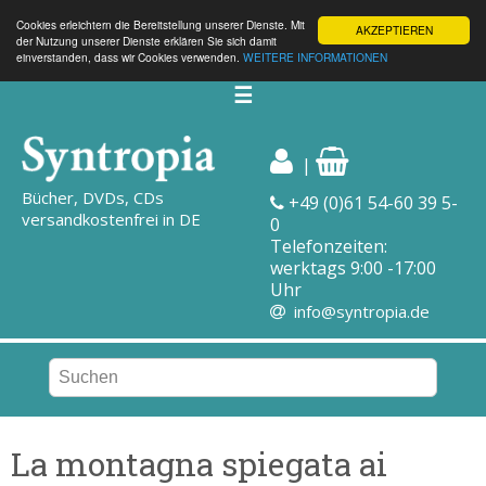
Cookies erleichtern die Bereitstellung unserer Dienste. Mit
AKZEPTIEREN
der Nutzung unserer Dienste erklären Sie sich damit
einverstanden, dass wir Cookies verwenden.
WEITERE INFORMATIONEN
☰
|
Bücher, DVDs, CDs
+49 (0)61 54-60 39 5-
versandkostenfrei in DE
0
Telefonzeiten:
werktags 9:00 -17:00
Uhr
info@syntropia.de
La montagna spiegata ai