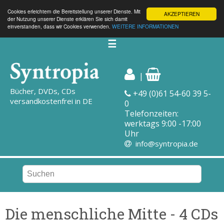
Cookies erleichtern die Bereitstellung unserer Dienste. Mit
AKZEPTIEREN
der Nutzung unserer Dienste erklären Sie sich damit
einverstanden, dass wir Cookies verwenden.
WEITERE INFORMATIONEN
☰
|
Bücher, DVDs, CDs
+49 (0)61 54-60 39 5-
versandkostenfrei in DE
0
Telefonzeiten:
werktags 9:00 -17:00
Uhr
info@syntropia.de
Die menschliche Mitte - 4 CDs