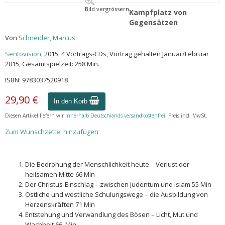
Bild vergrössern
Kampfplatz von
Gegensätzen
Von
Schneider, Marcus
Sentovision
, 2015, 4 Vortrags-CDs, Vortrag gehalten Januar/Februar
2015, Gesamtspielzeit: 258 Min.
ISBN: 9783037520918
29,90 €
In den Korb
Diesen Artikel liefern wir
innerhalb Deutschlands versandkostenfrei
. Preis incl. MwSt.
Zum Wunschzettel hinzufügen
Die Bedrohung der Menschlichkeit heute – Verlust der
heilsamen Mitte 66 Min
Der Christus-Einschlag – zwischen Judentum und Islam 55 Min
Östliche und westliche Schulungswege – die Ausbildung von
Herzenskräften 71 Min
Entstehung und Verwandlung des Bösen – Licht, Mut und
Wachheit 66. Min