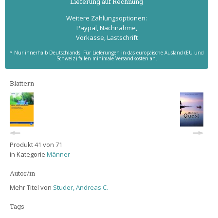
Lieferung auf Rechnung
Weitere Zahlungs­optionen:
Paypal, Nachnahme,
Vorkasse, Lastschrift
* Nur innerhalb Deutschlands. Für Lieferungen in das europäische Ausland (EU und
Schweiz) fallen minimale Versandkosten an.
Blättern
Produkt 41 von 71
in Kategorie
Männer
Autor/in
Mehr Titel von
Studer, Andreas C.
Tags