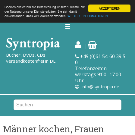
Cookies erleichtern die Bereitstellung unserer Dienste. Mit
AKZEPTIEREN
der Nutzung unserer Dienste erklären Sie sich damit
einverstanden, dass wir Cookies verwenden.
WEITERE INFORMATIONEN
☰
|
Bücher, DVDs, CDs
+49 (0)61 54-60 39 5-
versandkostenfrei in DE
0
Telefonzeiten:
werktags 9:00 -17:00
Uhr
info@syntropia.de
Männer kochen, Frauen