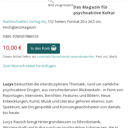
Bild vergrössern
Das Magazin für
psychoaktive Kultur
Nachtschatten Verlag AG
, 112 Seiten, Format 20 x 26,5 cm,
Hochglanzmagazin
ISBN: 9783037884133
10,00 €
In den Korb
Diesen Artikel liefern wir
innerhalb Deutschlands versandkostenfrei
. Preis incl. MwSt.
Zum Wunschzettel hinzufügen
Lucys
beleuchtet die interdisziplinäre Thematik, rund um sämtliche
psychoaktive Drogen, aus verschiedensten Blickwinkeln - in Form von
Reportagen, Interviews, Berichten, Features und Bildern. Neue
Entwicklungen, Kunst, Musik und Literatur gehören ebenso zum
Spektrum, wie Drogenpolitik und Konsumgewohnheiten von damals
bis heute.
Lucys Rausch bringt Hintergrundwissen zu Ethnobotanik,
Wissenschaft und Kultur rund um psychoaktive Substanzen, die in