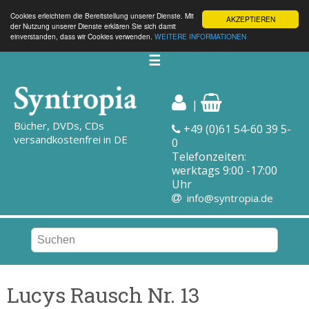
Cookies erleichtern die Bereitstellung unserer Dienste. Mit
AKZEPTIEREN
der Nutzung unserer Dienste erklären Sie sich damit
einverstanden, dass wir Cookies verwenden.
WEITERE INFORMATIONEN
☰
|
Bücher, DVDs, CDs
+49 (0)61 54-60 39 5-
versandkostenfrei in DE
0
Telefonzeiten:
werktags 9:00 -17:00
Uhr
info@syntropia.de
Lucys Rausch Nr. 13