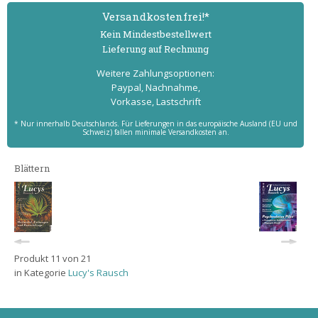
Versand­kostenfrei!*
Kein Mindest­bestell­wert
Lieferung auf Rechnung
Weitere Zahlungs­optionen:
Paypal, Nachnahme,
Vorkasse, Lastschrift
* Nur innerhalb Deutschlands. Für Lieferungen in das europäische Ausland (EU und
Schweiz) fallen minimale Versandkosten an.
Blättern
Produkt 11 von 21
in Kategorie
Lucy's Rausch