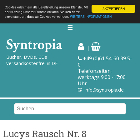
Cookies erleichtern die Bereitstellung unserer Dienste. Mit
AKZEPTIEREN
der Nutzung unserer Dienste erklären Sie sich damit
einverstanden, dass wir Cookies verwenden.
WEITERE INFORMATIONEN
☰
|
Bücher, DVDs, CDs
+49 (0)61 54-60 39 5-
versandkostenfrei in DE
0
Telefonzeiten:
werktags 9:00 -17:00
Uhr
info@syntropia.de
Lucys Rausch Nr. 8