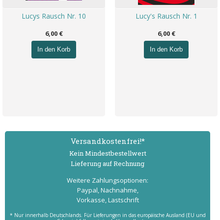
Lucys Rausch Nr. 10
Lucy's Rausch Nr. 1
6,00 €
6,00 €
In den Korb
In den Korb
Versand­kostenfrei!*
Kein Mindest­bestell­wert
Lieferung auf Rechnung
Weitere Zahlungs­optionen:
Paypal, Nachnahme,
Vorkasse, Lastschrift
* Nur innerhalb Deutschlands. Für Lieferungen in das europäische Ausland (EU und