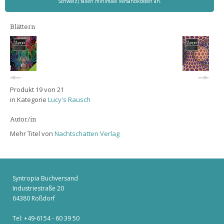
Schweiz) fallen minimale Versandkosten an.
Blättern
Produkt 19 von 21
in Kategorie
Lucy's Rausch
Autor/in
Mehr Titel von
Nachtschatten Verlag
Syntropia Buchversand
Industriestraße 20
64380 Roßdorf
Tel: +49-6154 - 60 39 50