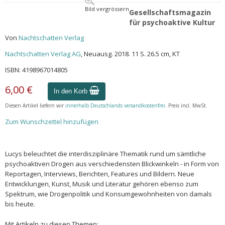
Bild vergrössern
Gesellschaftsmagazin
für psychoaktive Kultur
Von
Nachtschatten Verlag
Nachtschatten Verlag AG
, Neuausg. 2018. 11 S. 26.5 cm, KT
ISBN: 4198967014805
6,00 €
In den Korb
Diesen Artikel liefern wir
innerhalb Deutschlands versandkostenfrei
. Preis incl. MwSt.
Zum Wunschzettel hinzufügen
Lucys beleuchtet die interdisziplinäre Thematik rund um sämtliche
psychoaktiven Drogen aus verschiedensten Blickwinkeln - in Form von
Reportagen, Interviews, Berichten, Features und Bildern. Neue
Entwicklungen, Kunst, Musik und Literatur gehören ebenso zum
Spektrum, wie Drogenpolitik und Konsumgewohnheiten von damals
bis heute.
Mit Artikeln zu diesen Themen: