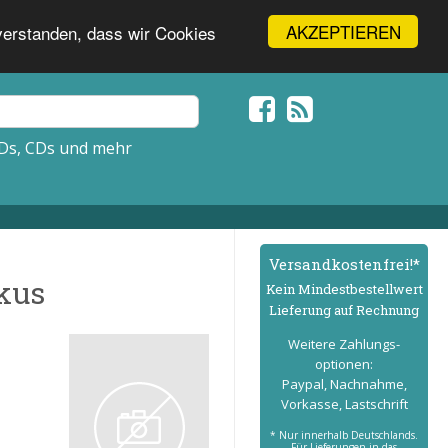
AKZEPTIEREN
nverstanden, dass wir Cookies
Ds, CDs und mehr
Versand­kostenfrei!*
rkus
Kein Mindest­bestell­wert
Lieferung auf Rechnung
Weitere Zahlungs­
optionen:
Paypal, Nachnahme,
Vorkasse, Lastschrift
* Nur innerhalb Deutschlands.
Für Lieferungen in das