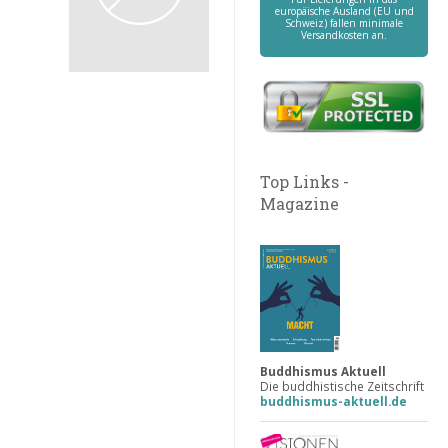
europäische Ausland (EU und
Schweiz) fallen minimale
Versandkosten an.
Top Links -
Magazine
Buddhismus Aktuell
Die buddhistische Zeitschrift
buddhismus-aktuell.de