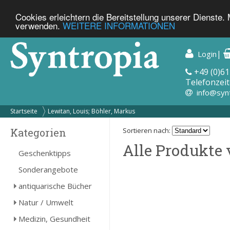
Cookies erleichtern die Bereitstellung unserer Dienste.
verwenden.
WEITERE INFORMATIONEN
|
Login
+49 (0)61
Telefonzeit
info@syn
Startseite
Lewitan, Louis; Böhler, Markus
Kategorien
Sortieren nach:
Alle Produkte 
Geschenktipps
Sonderangebote
antiquarische Bücher
Natur / Umwelt
Medizin, Gesundheit