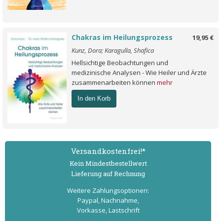
Chakras im Heilungsprozess
19,95 €
Kunz, Dora; Karagulla, Shafica
Hellsichtige Beobachtungen und
medizinische Analysen - Wie Heiler und Ärzte
zusammenarbeiten können
mehr
In den Korb
Versand­kostenfrei!*
Kein Mindest­bestell­wert
Lieferung auf Rechnung
Weitere Zahlungs­optionen:
Paypal, Nachnahme,
Vorkasse, Lastschrift