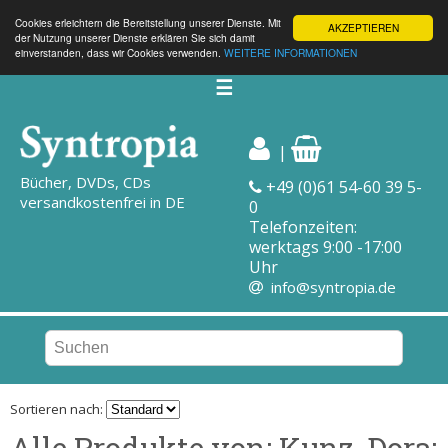
Cookies erleichtern die Bereitstellung unserer Dienste. Mit
AKZEPTIEREN
der Nutzung unserer Dienste erklären Sie sich damit
einverstanden, dass wir Cookies verwenden.
WEITERE INFORMATIONEN
☰
|
Bücher, DVDs, CDs
+49 (0)61 54-60 39 5-
versandkostenfrei in DE
0
Telefonzeiten:
werktags 9:00 -17:00
Uhr
info@syntropia.de
Sortieren nach:
Alle Produkte von: Kunz, Dora;