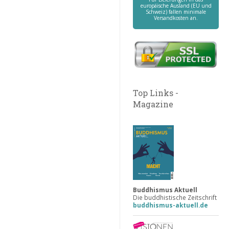
europäische Ausland (EU und
Schweiz) fallen minimale
Versandkosten an.
Top Links -
Magazine
Buddhismus Aktuell
Die buddhistische Zeitschrift
buddhismus-aktuell.de