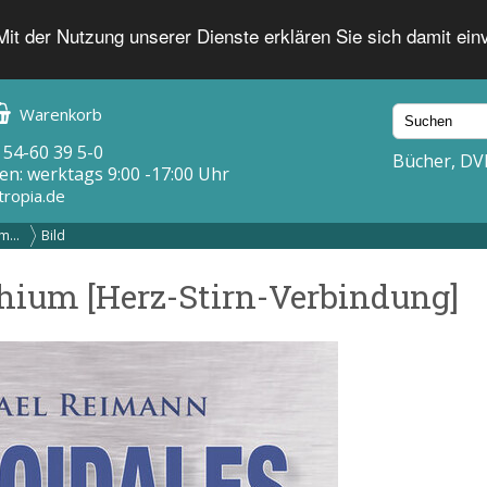
 Mit der Nutzung unserer Dienste erklären Sie sich damit ei
Warenkorb
 54-60 39 5-0
Bücher, DV
en: werktags 9:00 -17:00 Uhr
tropia.de
m...
Bild
thium [Herz-Stirn-Verbindung]