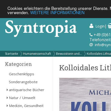
Cookies erleichtern die Bereitstellung unserer Dienste.
verwenden.
WEITERE INFORMATIONEN
|
Login
+49 (0)61
Telefonzeit
info@syn
Startseite
Humanwissenschaft
Bewusstsein und...
Kolloidales Lithiu
Kategorien
Kolloidales Li
Geschenktipps
Sonderangebote
antiquarische Bücher
Natur / Umwelt
Medizin, Gesundheit