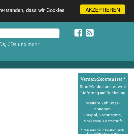
AKZEPTIEREN
nverstanden, dass wir Cookies
Ds, CDs und mehr
Versand­kostenfrei!*
Kein Mindest­bestell­wert
Lieferung auf Rechnung
Weitere Zahlungs­
optionen:
Paypal, Nachnahme,
Vorkasse, Lastschrift
* Nur innerhalb Deutschlands.
Für Lieferungen in das