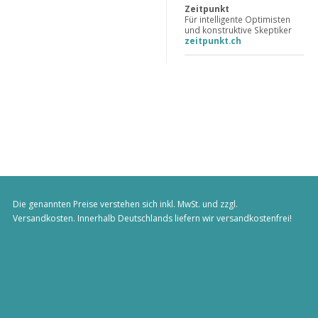
Zeitpunkt
Für intelligente Optimisten
und konstruktive Skeptiker
zeitpunkt.ch
Die genannten Preise verstehen sich inkl. MwSt. und zzgl.
Versandkosten
. Innerhalb Deutschlands liefern wir versandkostenfrei!