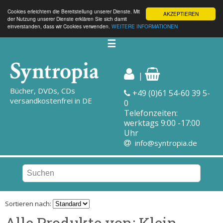
Cookies erleichtern die Bereitstellung unserer Dienste. Mit
AKZEPTIEREN
der Nutzung unserer Dienste erklären Sie sich damit
einverstanden, dass wir Cookies verwenden.
WEITERE INFORMATIONEN
☰
|
Bücher, DVDs, CDs
+49 (0)61 54-60 39 5-
versandkostenfrei in DE
0
Telefonzeiten:
werktags 9:00 -17:00
Uhr
info@syntropia.de
Sortieren nach:
Alle Produkte von: Klein,