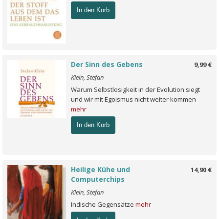
In den Korb
Der Sinn des Gebens
9,99 €
Klein, Stefan
Warum Selbstlosigkeit in der Evolution siegt
und wir mit Egoismus nicht weiter kommen
mehr
In den Korb
Heilige Kühe und
14,90 €
Computerchips
Klein, Stefan
Indische Gegensätze
mehr