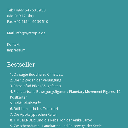
Tel: +49-6154 - 60 39 50
(Mo-Fr 9-17 Uhr)
Fax: +49-6154 - 60 39 510
Mail:
info@syntropia.de
Kontakt
Impressum
Bestseller
Da sagte Buddha zu Christus...
Die 12 Zyklen der Verjüngung
Rätselpfad Pilze (A5, gefaltet)
Planetarische Bewegungsfiguren / Planetary Movement Figures, 12
Postkarten
Dalâ’il al-Khayrât
Böll kam nicht bis Troisdorf
Die Apokalyptischen Reiter
TIME BENDER: Und die Rebellion der Anika Laroo
Zwischenräume - Landkarten und Reisewege der Seele