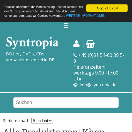
Cookies erleichtern die Bereitstellung unserer Dienste. Mit
AKZEPTIEREN
der Nutzung unserer Dienste erklären Sie sich damit
einverstanden, dass wir Cookies verwenden.
WEITERE INFORMATIONEN
☰
|
Bücher, DVDs, CDs
+49 (0)61 54-60 39 5-
versandkostenfrei in DE
0
Telefonzeiten:
werktags 9:00 -17:00
Uhr
info@syntropia.de
Sortieren nach:
Alle Produkte von: Khan,