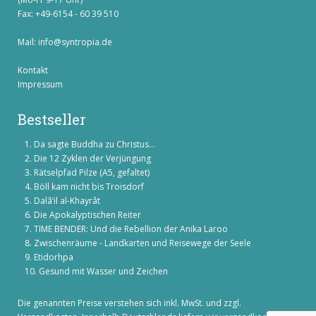
Fax: +49-6154 - 60 39 510
Mail:
info@syntropia.de
Kontakt
Impressum
Bestseller
Da sagte Buddha zu Christus...
Die 12 Zyklen der Verjüngung
Rätselpfad Pilze (A5, gefaltet)
Böll kam nicht bis Troisdorf
Dalâ’il al-Khayrât
Die Apokalyptischen Reiter
TIME BENDER: Und die Rebellion der Anika Laroo
Zwischenräume - Landkarten und Reisewege der Seele
Etidorhpa
Gesund mit Wasser und Zeichen
Die genannten Preise verstehen sich inkl. MwSt. und zzgl.