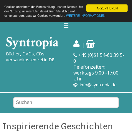
Cookies erleichtern die Bereitstellung unserer Dienste. Mit
AKZEPTIEREN
der Nutzung unserer Dienste erklären Sie sich damit
einverstanden, dass wir Cookies verwenden.
WEITERE INFORMATIONEN
☰
|
Bücher, DVDs, CDs
+49 (0)61 54-60 39 5-
versandkostenfrei in DE
0
Telefonzeiten:
werktags 9:00 -17:00
Uhr
info@syntropia.de
Inspirierende Geschichten