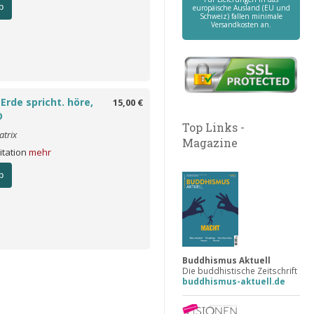
b
europäische Ausland (EU und
Schweiz) fallen minimale
Versandkosten an.
 Erde spricht. höre,
15,00 €
D
Top Links -
atrix
Magazine
itation
mehr
b
Buddhismus Aktuell
Die buddhistische Zeitschrift
buddhismus-aktuell.de