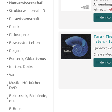
Humanwissenschaft
Anwendung T
Jeffrey...
me
Strukturwissenschaft
In den Kor
Parawissenschaft
Politik
Philosophie
Tara - The
listen. - 
Bewusster Leben
Pfleiderer, Be
Religion
Chakra-Med
Esoterik, Okkultismus
In den Kor
Karten, Decks
Varia
Musik - Hörbücher -
DVD
Belletristik, Bildbände,
etc.
E-Books