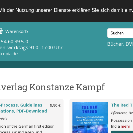
 Mit der Nutzung unserer Dienste erklären Sie sich damit ei
Warenkorb
 54-60 39 5-0
Bücher, DV
en: werktags 9:00 -17:00 Uhr
tropia.de
enverlag Konstanze Kampf
Process. Guidelines
The Red T
9,80 €
cations, PDF-Download
Pfleiderer, Be
atrix
Possession 
ion of the German first edition
India
mehr
ocess. Grundlagen und