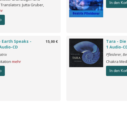
In den Kor
ranslators: Jutta Gruber,
hr
b
 Earth Speaks -
Tara - Die
15,00 €
1 Audio-CD
1 Audio-C
atrix
Pfleiderer, Be
itation
mehr
Chakra Med
b
In den Kor