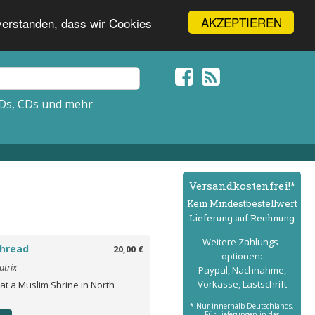
AKZEPTIEREN
nverstanden, dass wir Cookies
Ds, CDs und mehr
Versand­kostenfrei!*
Kein Mindest­bestell­wert
Lieferung auf Rechnung
Weitere Zahlungs­
hread
20,00 €
optionen:
atrix
Paypal, Nachnahme,
Vorkasse, Lastschrift
at a Muslim Shrine in North
* Nur innerhalb Deutschlands.
Für Lieferungen in das