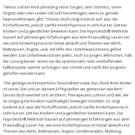
"Wieso soll ein Kind jahrelang seine Sorgen, sein Schmerz, seine
Ängste oder sein Leiden mit sich herumtragen, wenn es geniale
Hypnosetherapie gibt"? Dieses Buch zeigt konkret auf, was die
hocheffiziente, jedoch sanfte Kinderhypnose in sehr kurzer Zeit bei
Kindern und Jugendlichen bewirken kann. Die HypnoKids® Methode
basiert auf jahrelangen Erfahrungen aus dem Praxisalltag. Lesen Sie
wie eine Kinderhypnose im Detail abläuft und Themen wie ADHS,
Bettnässen, Ängste, usw. mit Hilfe des Unterbewusstseins gelöst
werden. Das Unterbewusstsein jedes, noch so jungen, Menschen, hält
die Lösung bereit - lesen sie die spannenden, teils verblüffenden
Fallbeispiele, welche aufzeigen, wie schnell und sanft den Jüngsten
geholfen werden kann.
"Die geistige und körperliche Gesundheit sowie das Glück Ihrer Kinder
ist unser Ziel und an diesem Erfolg wollen wir gemessen werden!"
Dieses Buch wendet sich an Eltern, Therapeuten, Lehrer und alle, die
im Umgang mit Kindern nachhaltiges bewegen möchten. Es zeigt
konkret auf, was die hocheffiziente, jedoch sanfte Kinderhypnose in
sehr kurzer Zeit bei Kindern und Jugendlichen bewirken kann. Die
HypnoKids® Methode basiert auf jahrelangen Erfahrungen aus dem
Praxisalltag. Lesen Sie, wie eine Kinderhypnose im Detail abläuft und
Themen wie ADHS, Bettnässen, Ängste, Lernblockaden, Mobbing,