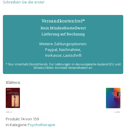
Schreiben Sie die erste!
Versand­kostenfrei!*
Kein Mindest­bestell­wert
Lieferung auf Rechnung
Weitere Zahlungs­optionen:
Paypal, Nachnahme,
Vorkasse, Lastschrift
* Nur innerhalb Deutschlands. Für Lieferungen in das europäische Ausland (EU und
Schweiz) fallen minimale Versandkosten an.
Blättern
Produkt 74 von 159
in Kategorie
Psychotherapie