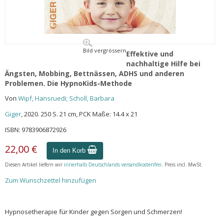
Bild vergrössern
Effektive und
nachhaltige Hilfe bei
Ängsten, Mobbing, Bettnässen, ADHS und anderen
Problemen. Die HypnoKids-Methode
Von
Wipf, Hansruedi; Scholl, Barbara
Giger
, 2020. 250 S. 21 cm, PCK Maße: 14.4 x 21
ISBN: 9783906872926
22,00 €
In den Korb
Diesen Artikel liefern wir
innerhalb Deutschlands versandkostenfrei
. Preis incl. MwSt.
Zum Wunschzettel hinzufügen
Hypnosetherapie für Kinder gegen Sorgen und Schmerzen!