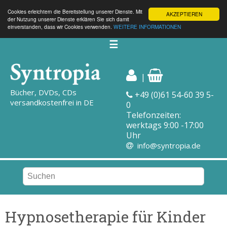
Cookies erleichtern die Bereitstellung unserer Dienste. Mit
AKZEPTIEREN
der Nutzung unserer Dienste erklären Sie sich damit
einverstanden, dass wir Cookies verwenden.
WEITERE INFORMATIONEN
☰
|
Bücher, DVDs, CDs
+49 (0)61 54-60 39 5-
versandkostenfrei in DE
0
Telefonzeiten:
werktags 9:00 -17:00
Uhr
info@syntropia.de
Hypnosetherapie für Kinder