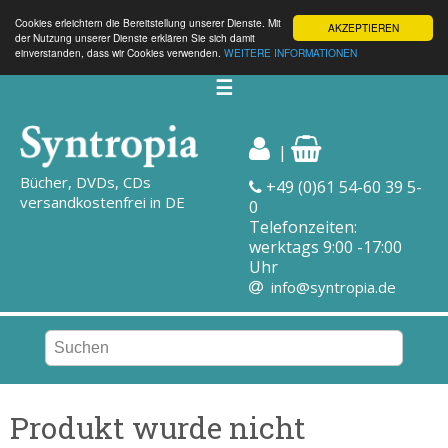
Cookies erleichtern die Bereitstellung unserer Dienste. Mit
AKZEPTIEREN
der Nutzung unserer Dienste erklären Sie sich damit
einverstanden, dass wir Cookies verwenden.
WEITERE INFORMATIONEN
☰
|
Bücher, DVDs, CDs
+49 (0)61 54-60 39 5-
versandkostenfrei in DE
0
Telefonzeiten:
werktags 9:00 -17:00
Uhr
info@syntropia.de
Produkt wurde nicht