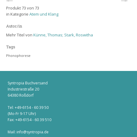
Produkt 73 von 73
in Kategorie
Atem und Klang
Autor/in
Mehr Titel von
Künne, Thomas; Stark, Roswitha
Tags
Phonophorese
Syntropia Buchversand
Industriestraße 20
64380 Roßdorf
Tel: +49-6154 - 60 39 50
(Mo-Fr 9-17 Uhr)
Fax: +49-6154 - 60 39 510
Mail:
info@syntropia.de