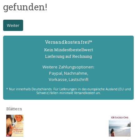
gefunden!
Weiter
Versand­kostenfrei!*
Kein Mindest­bestell­wert
Lieferung auf Rechnung
Weitere Zahlungs­optionen:
Paypal, Nachnahme,
Vorkasse, Lastschrift
* Nur innerhalb Deutschlands. Für Lieferungen in das europäische Ausland (EU und
Schweiz) fallen minimale Versandkosten an.
Blättern