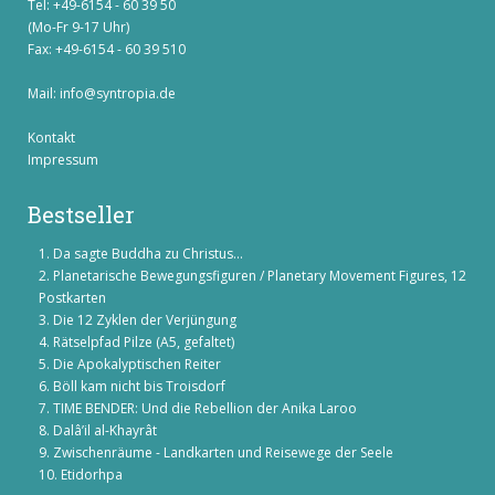
Tel: +49-6154 - 60 39 50
(Mo-Fr 9-17 Uhr)
Fax: +49-6154 - 60 39 510
Mail:
info@syntropia.de
Kontakt
Impressum
Bestseller
Da sagte Buddha zu Christus...
Planetarische Bewegungsfiguren / Planetary Movement Figures, 12
Postkarten
Die 12 Zyklen der Verjüngung
Rätselpfad Pilze (A5, gefaltet)
Die Apokalyptischen Reiter
Böll kam nicht bis Troisdorf
TIME BENDER: Und die Rebellion der Anika Laroo
Dalâ’il al-Khayrât
Zwischenräume - Landkarten und Reisewege der Seele
Etidorhpa