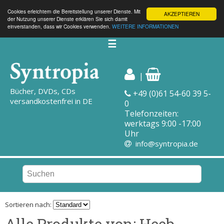
Cookies erleichtern die Bereitstellung unserer Dienste. Mit
AKZEPTIEREN
der Nutzung unserer Dienste erklären Sie sich damit
einverstanden, dass wir Cookies verwenden.
WEITERE INFORMATIONEN
☰
|
Bücher, DVDs, CDs
+49 (0)61 54-60 39 5-
versandkostenfrei in DE
0
Telefonzeiten:
werktags 9:00 -17:00
Uhr
info@syntropia.de
Sortieren nach:
Alle Produkte von: Heeb,