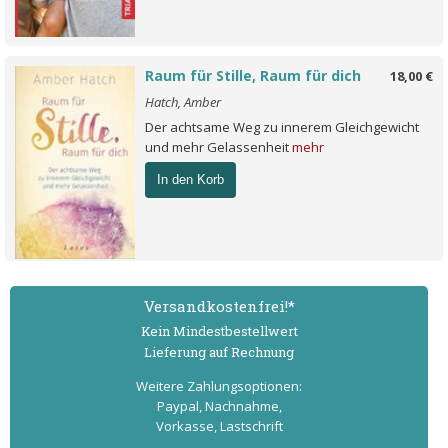
Raum für Stille, Raum für dich
18,00 €
Hatch, Amber
Der achtsame Weg zu innerem Gleichgewicht
und mehr Gelassenheit
mehr
In den Korb
Versand­kostenfrei!*
Kein Mindest­bestell­wert
Lieferung auf Rechnung
Weitere Zahlungs­optionen:
Paypal, Nachnahme,
Vorkasse, Lastschrift