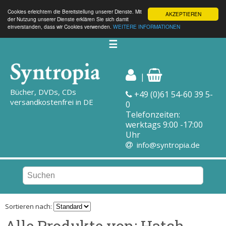
Cookies erleichtern die Bereitstellung unserer Dienste. Mit
AKZEPTIEREN
der Nutzung unserer Dienste erklären Sie sich damit
einverstanden, dass wir Cookies verwenden.
WEITERE INFORMATIONEN
☰
|
Bücher, DVDs, CDs
+49 (0)61 54-60 39 5-
versandkostenfrei in DE
0
Telefonzeiten:
werktags 9:00 -17:00
Uhr
info@syntropia.de
Sortieren nach:
Alle Produkte von: Hatch,