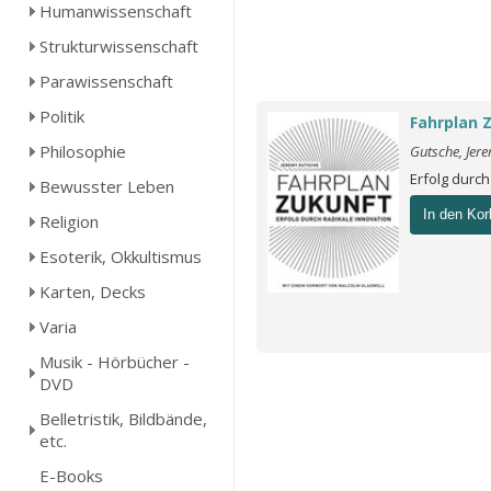
Humanwissenschaft
Strukturwissenschaft
Parawissenschaft
Politik
Fahrplan 
Philosophie
Gutsche, Jer
Erfolg durch
Bewusster Leben
In den Kor
Religion
Esoterik, Okkultismus
Karten, Decks
Varia
Musik - Hörbücher -
DVD
Belletristik, Bildbände,
etc.
E-Books