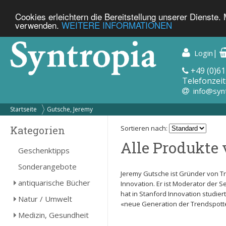
Cookies erleichtern die Bereitstellung unserer Dienste.
verwenden.
WEITERE INFORMATIONEN
|
Login
+49 (0)61
Telefonzeit
info@syn
Startseite
Gutsche, Jeremy
Kategorien
Sortieren nach:
Alle Produkte 
Geschenktipps
Sonderangebote
Jeremy Gutsche ist Gründer von T
antiquarische Bücher
Innovation. Er ist Moderator der
hat in Stanford Innovation studie
Natur / Umwelt
«neue Generation der Trendspotter
Medizin, Gesundheit