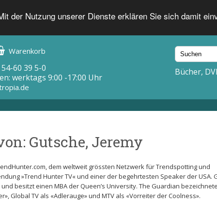
 Mit der Nutzung unserer Dienste erklären Sie sich damit ei
Warenkorb
 54-60 39 5-0
Bücher, DV
en: werktags 9:00 -17:00 Uhr
tropia.de
von: Gutsche, Jeremy
rendHunter.com, dem weltweit grössten Netzwerk für Trendspotting und
 Sendung »Trend Hunter TV« und einer der begehrtesten Speaker der USA. 
rt und besitzt einen MBA der Queen’s University. The Guardian bezeichnete
», Global TV als «Adlerauge» und MTV als «Vorreiter der Coolness».