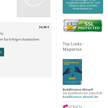
europäische Ausland (EU und
Schweiz) fallen minimale
Versandkosten an.
34,90 €
emy
en für Erfolg in chaotischen
Top Links -
Magazine
b
Buddhismus Aktuell
Die buddhistische Zeitschrift
buddhismus-aktuell.de