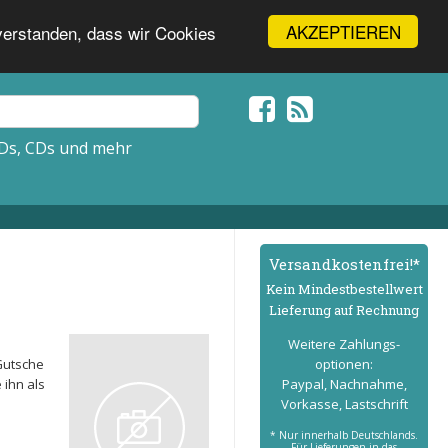
AKZEPTIEREN
nverstanden, dass wir Cookies
Ds, CDs und mehr
Versand­kostenfrei!*
Kein Mindest­bestell­wert
Lieferung auf Rechnung
Weitere Zahlungs­
Gutsche
optionen:
 ihn als
Paypal, Nachnahme,
Vorkasse, Lastschrift
* Nur innerhalb Deutschlands.
Für Lieferungen in das