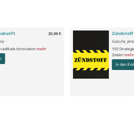
Zukunft
Zündstoff
25,00 €
emy
Gutsche, Jer
 radikale Innovation
mehr
150 Strategi
Zeiten
mehr
b
In den Kor