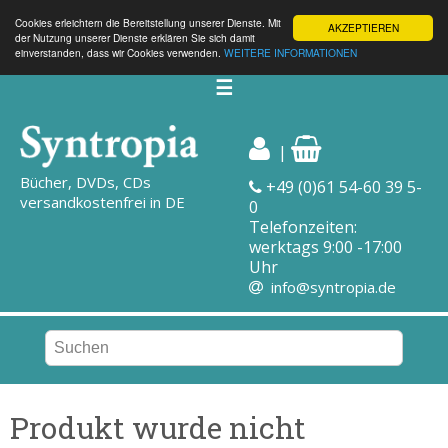
Cookies erleichtern die Bereitstellung unserer Dienste. Mit
AKZEPTIEREN
der Nutzung unserer Dienste erklären Sie sich damit
einverstanden, dass wir Cookies verwenden.
WEITERE INFORMATIONEN
☰
|
Bücher, DVDs, CDs
+49 (0)61 54-60 39 5-
versandkostenfrei in DE
0
Telefonzeiten:
werktags 9:00 -17:00
Uhr
info@syntropia.de
Produkt wurde nicht