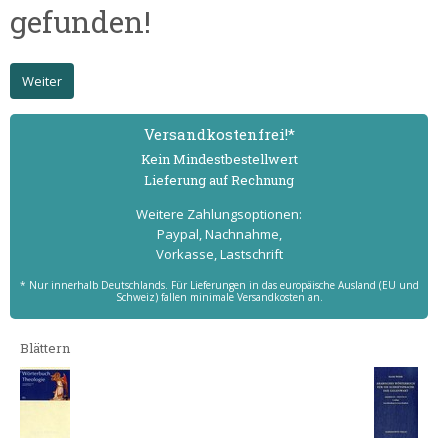
gefunden!
Weiter
Versand­kostenfrei!*
Kein Mindest­bestell­wert
Lieferung auf Rechnung
Weitere Zahlungs­optionen:
Paypal, Nachnahme,
Vorkasse, Lastschrift
* Nur innerhalb Deutschlands. Für Lieferungen in das europäische Ausland (EU und
Schweiz) fallen minimale Versandkosten an.
Blättern