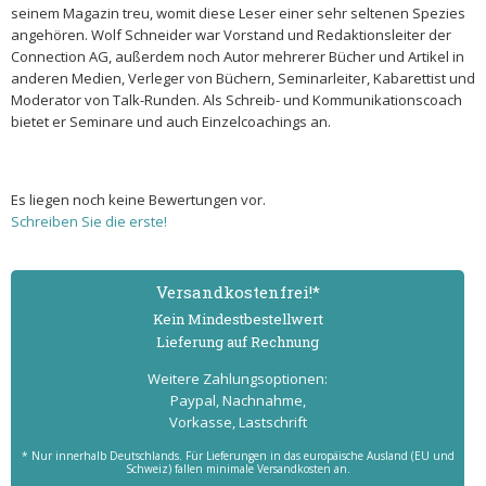
seinem Magazin treu, womit diese Leser einer sehr seltenen Spezies
angehören. Wolf Schneider war Vorstand und Redaktionsleiter der
Connection AG, außerdem noch Autor mehrerer Bücher und Artikel in
anderen Medien, Verleger von Büchern, Seminarleiter, Kabarettist und
Moderator von Talk-Runden. Als Schreib- und Kommunikationscoach
bietet er Seminare und auch Einzelcoachings an.
Es liegen noch keine Bewertungen vor.
Schreiben Sie die erste!
Versand­kostenfrei!*
Kein Mindest­bestell­wert
Lieferung auf Rechnung
Weitere Zahlungs­optionen:
Paypal, Nachnahme,
Vorkasse, Lastschrift
* Nur innerhalb Deutschlands. Für Lieferungen in das europäische Ausland (EU und
Schweiz) fallen minimale Versandkosten an.