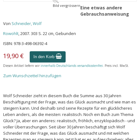
Bild vergrössern
Eine etwas andere
Gebrauchsanweisung
Von
Schneider, Wolf
Rowohlt
, 2007. 303 S. 22 cm, Gebunden
ISBN: 978-3-498-06392-4
19,90 €
In den Korb
Diesen Artikel liefern wir
innerhalb Deutschlands versandkostenfrei
. Preis incl. MwSt.
Zum Wunschzettel hinzufügen
Wolf Schneider zieht in diesem Buch die Summe aus 30 Jahren
Beschäftigung mit der Frage, was das Glück ausmacht und wie man es
steigern kann. Und deshalb sind seine Rezepte für ein glücklicheres
Leben anders, als die meisten: realistisch. Noch ein Buch zum Thema
Glück? Ja, aber ein anderes: realistisch, fröhlich, enzyklopädisch - und
voller Überraschungen. Seit über 30 Jahren beschäftigt sich Wolf
Schneider mit der Frage, was das Glück ausmacht und mit welchen
Rezepten man es steigern kann. Jetzt hat er es aufgeschrieben: alles